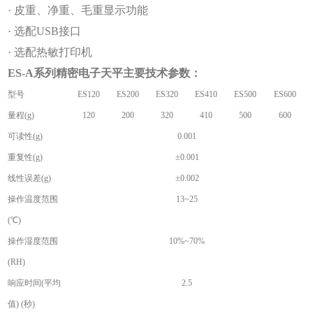
· 皮重、净重、毛重显示功能
· 选配USB接口
· 选配热敏打印机
ES-A
系列精密电子天平主要技术参数：
型号
ES120
ES200
ES320
ES410
ES500
ES600
量程(g)
120
200
320
410
500
600
可读性(g)
0.001
重复性(g)
±0.001
线性误差(g)
±0.002
操作温度范围
13~25
(℃)
操作湿度范围
10%~70%
(RH)
响应时间(平均
2.5
值) (秒)