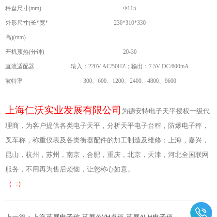
秤盘尺寸(mm)
Φ115
外形尺寸(长*宽*
230*310*330
高)(mm)
开机预热(分钟)
20-30
直流适配器
输入：220V AC/50HZ；输出：7.5V DC/600mA
波特率
300
、600、1200、2400、4800、9600
上海仁沃实业发展有限公司
为德安特电子天平授权一级代
理商，为客户提供各类电子天平，分析天平电子台秤，防爆电子秤，
叉车称，称重仪表及各类衡器配件的加工制造及维修；上海，嘉兴，
昆山，杭州，苏州，南京，合肥，重庆，北京，天津，河北全国联网
服务，不用再为售后烦恼，让您称心如意。
（ :）