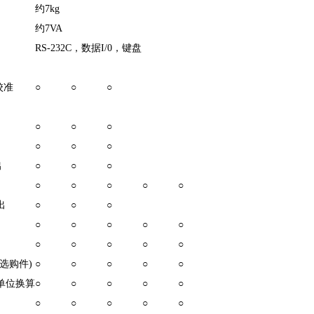
约
7kg
约
7VA
RS-232C
，数据
I/0
，键盘
校准
○
○
○
○
○
○
○
○
○
出
○
○
○
○
○
○
○
○
出
○
○
○
○
○
○
○
○
○
○
○
○
○
选购件
)
○
○
○
○
○
单位换算
○
○
○
○
○
○
○
○
○
○