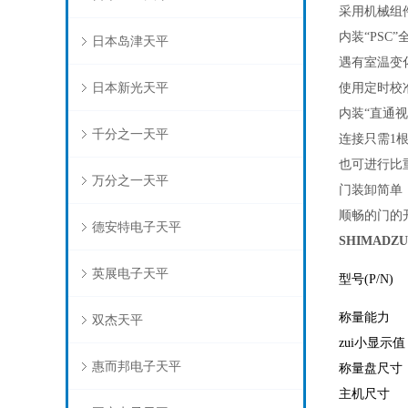
采用机械组
内装“PSC
日本岛津天平
遇有室温变
日本新光天平
使用定时校
内装“直通视
千分之一天平
连接只需1根
也可进行比
万分之一天平
门装卸简单
顺畅的门的
德安特电子天平
SHIMAD
英展电子天平
型号
(P/N)
称量能力
双杰天平
zui小显示值
惠而邦电子天平
称量盘尺寸
主机尺寸