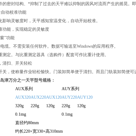
件的密封结构、*抑制了过去的天平难以抑制的因风对流而产生的摇晃。
”全自动校准功能
化影响灵敏度时，天平感知室温变化，自动开始校准。
准功能，实现稳定的灵敏度
窗”功能
电缆。不需安装任何软件。数据可输送至Windows的应用程序。
重测定。与比重测定器具（选购件）配套可作比重计使用。
，清扫、开关轻松
开关，使称量作业轻松愉快。门装卸简单便于清扫。而且门轨装卸简便可
ZU岛津万分之一天平型号规格：
AUX
系列
AUY
系列
AUX320
AUX220
AUX120
AUY220
AUY120
320g
220g
120g
220g
120g
0.1mg
0.1mg
直径约
80mm
约长
220×
宽
330×
高
310mm