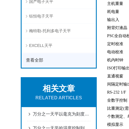
国产电子天平
主机重量
耗电量
钰恒电子天平
输出入
附背灯液晶
梅特勒-托利多电子天平
PSC
全自动
定时校准
EXCELL天平
电动校准
查看全部
机内时钟
ISO
打印输
直通视窗
间隔定时输
相关文章
RS-232 1/F
RELATED ARTICLES
全数字控制
比重测定
(
需
万分之一天平以毫克为刻度的微观世界“度量衡”
个数测定、
模拟显示
万分之一天平的湿度控制到底需不需要放干燥剂？