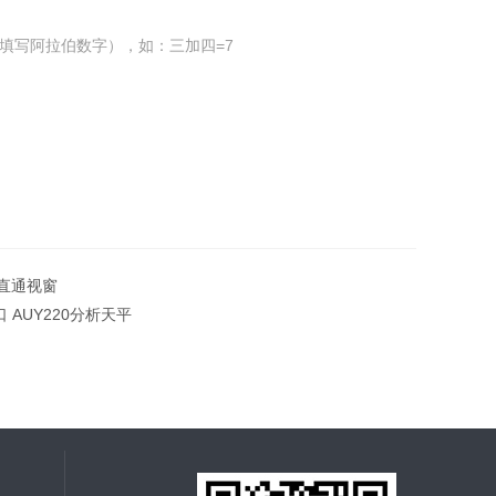
填写阿拉伯数字），如：三加四=7
ws直通视窗
接口 AUY220分析天平