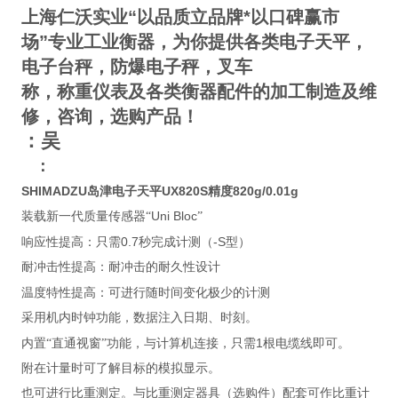
上海仁沃实业“以品质立品牌*以口碑赢市
场”专业工业衡器，为你提供各类电子天平，
电子台秤，防爆电子秤，叉车
称，称重仪表及各类衡器配件的加工制造及维
修，咨询，选购产品！
：吴
：
SHIMADZU岛津电子天平UX820S精度820g/0.01g
Uni Bloc
装载新一代质量传感器“
”
0.7
-S
响应性提高：只需
秒完成计测（
型）
耐冲击性提高：耐冲击的耐久性设计
温度特性提高：可进行随时间变化极少的计测
采用机内时钟功能，数据注入日期、时刻。
1
内置“直通视窗”功能，与计算机连接，只需
根电缆线即可。
附在计量时可了解目标的模拟显示。
也可进行比重测定。与比重测定器具（选购件）配套可作比重计