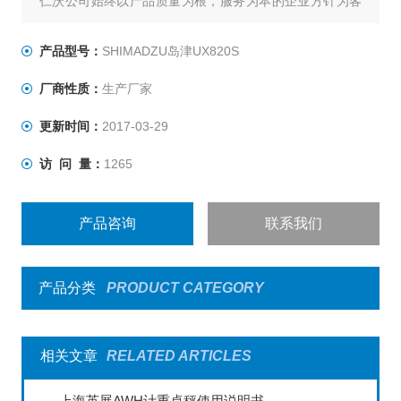
仁沃公司始终以产品质量为根，服务为本的企业方针为客
户提供各类电子天平，电子台秤，防爆电子秤，叉车称，
称重仪表及各类衡器配件的加工制造及维修.
产品型号：
SHIMADZU岛津UX820S
：郭
厂商性质：
生产厂家
更新时间：
2017-03-29
访 问 量：
1265
产品咨询
联系我们
产品分类
PRODUCT CATEGORY
相关文章
RELATED ARTICLES
上海英展AWH计重桌秤使用说明书