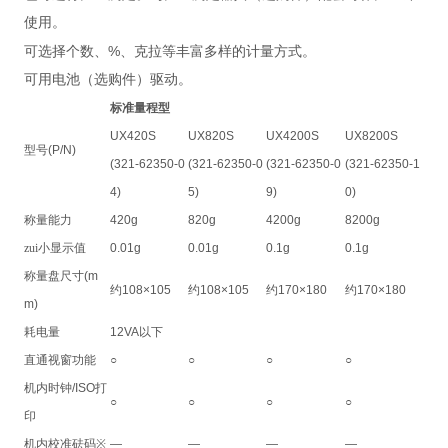
使用。
%
可选择个数、
、克拉等丰富多样的计量方式。
可用电池（选购件）驱动。
标准量程型
UX420S
UX820S
UX4200S
UX8200S
型号
(P/N)
(321-62350-0
(321-62350-0
(321-62350-0
(321-62350-1
4)
5)
9)
0)
称量能力
420g
820g
4200g
8200g
zui小显示值
0.01g
0.01g
0.1g
0.1g
称量盘尺寸
(m
约
108×105
约
108×105
约
170×180
约
170×180
m)
耗电量
12VA
以下
直通视窗功能
○
○
○
○
机内时钟
/ISO
打
○
○
○
○
印
机内校准砝码
※
—
—
—
—