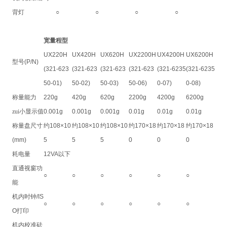
背灯
○
○
○
○
宽量程型
UX220H
UX420H
UX620H
UX2200H
UX4200H
UX6200H
型号
(P/N)
(321-623
(321-623
(321-623
(321-623
(321-6235
(321-6235
50-01)
50-02)
50-03)
50-06)
0-07)
0-08)
称量能力
220g
420g
620g
2200g
4200g
6200g
zui小显示值
0.001g
0.001g
0.001g
0.01g
0.01g
0.01g
称量盘尺寸
约
108×10
约
108×10
约
108×10
约
170×18
约
170×18
约
170×18
(mm)
5
5
5
0
0
0
耗电量
12VA
以下
直通视窗功
○
○
○
○
○
○
能
机内时钟
/IS
○
○
○
○
○
○
O
打印
机内校准砝