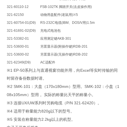
321-60110-12
FSB-102TK
脚踏开关
(
去皮操作用
)
321-62150
动物用盘配件
(
老鼠用
)※5
321-60754-01(D9)
RS-232C
电缆
(IBM
、
DOS/V
用
)1.5m
321-61691-02(D9)
充电式电池包
321-53382-01
应用测定键
AKB-301
321-53600-01
另置显示器
(
附操作键
)RDB-201
321-53600-02
另置显示器
(
无操作键
)RDB-202
321-62349(D9)
AC
适配件
※1 EP-50
Excel
系列上与直通视窗功能并用，向
等实时传输的同
时留存备份数据时请。
※2 SMK-101
170x180mm
SMK-102
1
：大盘（
）型用。
：小盘（
08x105mm
）型用
。实际的称量比天平的称量小。
※3
UX/UW
P/N 321-62420
连接
系列时另购电缆（
）。
※4
820g
适用于称量能力
以下的型号。
※5
2.2kg
安装在称量能力
以上的机型。