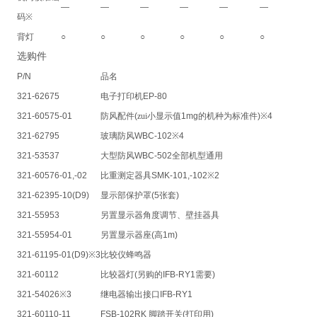
—
—
—
—
—
—
码
※
背灯
○
○
○
○
○
○
选购件
P/N
品名
321-62675
电子打印机
EP-80
321-60575-01
防风配件
(
zui小显示值
1mg
的机种为标准件
)※4
321-62795
玻璃防风
WBC-102※4
321-53537
大型防风
WBC-502
全部机型通用
321-60576-01,-02
比重测定器具
SMK-101,-102※2
321-62395-10(D9)
显示部保护罩
(5
张套
)
321-55953
另置显示器角度调节、壁挂器具
321-55954-01
另置显示器座
(
高
1m)
321-61195-01(D9)※3
比较仪蜂鸣器
321-60112
比较器灯
(
另购的
IFB-RY1
需要
)
321-54026※3
继电器输出接口
IFB-RY1
321-60110-11
FSB-102RK
脚踏开关
(
打印用
)