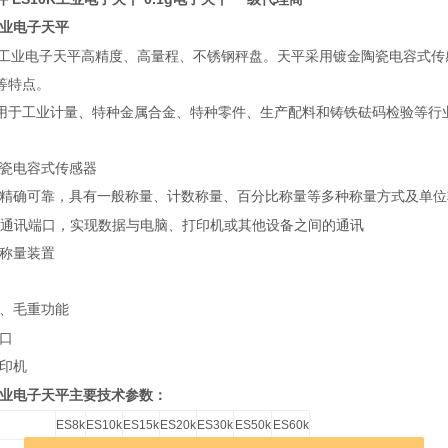
业电子天平
工业电子天平高精度、高量程、不锈钢秤盘。天平采用镀金陶瓷电容式传
等特点。
用于工业计量、特种金属合金、特种零件、生产配料和铸铁砝码检验等行
陶瓷电容式传感器
、精确可靠，具有一般称量、计数称量、百分比称量等多种称量方式及单位
通讯端口，实现数据与电脑、打印机或其他设备之间的通讯
钩称量装置
重、毛重功能
口
打印机
业电子天平主要技术参数：
ES8k
ES10k
ES15k
ES20k
ES30k
ES50k
ES60k