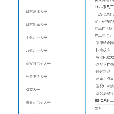
ES-C
系列工
日本岛津天平
ES-C
系列
定、多功能
日本新光天平
产品广泛应
产品亮点：
千分之一天平
·采用镀金
·快速校准
万分之一天平
RS232
·标准
德安特电子天平
·选配下挂
·时钟功能
英展电子天平
·皮重、净
USB
·选配
接
双杰天平
·选配热敏
ES-C
系列工
惠而邦电子天平
型号