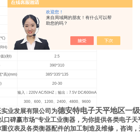
8
10
15
20
30
50
60
0.1
0.5
欢迎您！
来自局域网的朋友！有什么可以帮
±0.1
0.5
助您的吗？
±0.2
±1
(
℃
)
13~25
(RH)
10%~70%
均值
)(
秒
)
2.5
)
390*310
宽
*
高
)(mm)
385*335*135
钟
)
20-30
输入：
220V AC/50HZ
；输出：
7.5V DC/600mA
300
、
600
、
1200
、
2400
、
4800
、
9600
德安特电子天平地区一级
沃实业发展有限公司为
以口碑赢市场
"
专业工业衡器，为你提供各类电子天
称重仪表及各类衡器配件的加工制造及维修，咨询，