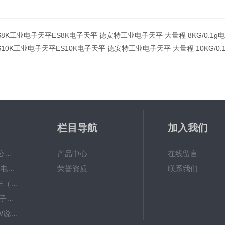
S8K工业电子天平ES8K电子天平 德安特工业电子天平 大量程 8KG/0.1g
S10K工业电子天平ES10K电子天平 德安特工业电子天平 大量程 10KG/0.
栏目导航
加入我们
常熟双杰电子有限公司双杰DT-1000电子天平带自动校准
产品中心
在线留言
ALH电子秤ACS-30电子桌秤 英展ALH-30计数秤.ALH电子称说明书 校正调式标定
荣誉资质
联系我们
钰恒JADEVERJWE（I）电子秤维修手册,杰特沃说明书,JWE（i）-30K电子桌秤
BH英展BH-300g电子天平
XK3150WXK3150W说明书 XK3150W电子台秤维修 英展XK3150W称重仪表