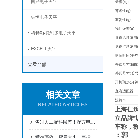
国产电子天平
量程
(kg)
可读性
(g)
钰恒电子天平
重复性
(g)
线性误差
(g)
梅特勒-托利多电子天平
操作温度范围
操作湿度范围
EXCELL天平
响应时间
(
平
查看全部
秤盘尺寸
(mm
外形尺寸
(
长
*
开机预热
(
分
直流适配器
相关文章
波特率
RELATED ARTICLES
上海仁
立品牌
*
告别人工配料误差！配方电子秤防错防混料的5大核心技术解析
车称，
：郭
精准高效，智启未来：票据打印电子秤的革新应用