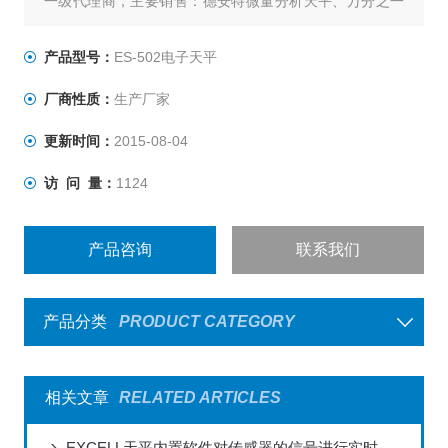
一级代理商，主要销售：德安特微量分析天平、万分之一
天平、千分之一天平、百分之一天平、密度比重天平、声
光报警天平、工业精密天平，现诚招上海各地区分销商。
产品型号：
ES-502电子天平
:
厂商性质：
生产厂家
更新时间：
2015-08-04
访 问 量：
1124
产品咨询
联系我们
产品分类
PRODUCT CATEGORY
相关文章
RELATED ARTICLES
EXCELL天平内置软件对传感器的信号进行实时处理和分析