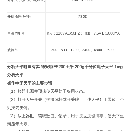
外形尺寸
(
长
*
宽
*
高
)(mm)
230*310*330
开机预热
(
分钟
)
20-30
直流适配器
输入：
220V AC/50HZ
；输出：
7.5V DC/600mA
波特率
300
、
600
、
1200
、
2400
、
4800
、
9600
分析天平哪里有卖 德安特ES200天平 200g千分位电子天平 1mg
分析天平
操作电子天平的主要步骤
（1）接通电源并预热使天平处于备用状态。
（2）打开天平开关（按操纵杆或开关键），使天平处于零位，否
则按去皮键。
（3）放上器皿，读取数值并记录，用手按去皮键清零，使天平重
新显示为零。