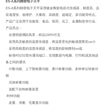
ES-A
系列精密电子天平
ES-A
系列精密电子天平采用镀金陶瓷电容式传感器，精度高、反
应速度快、低维护、大量程、高精度、超稳定、多功能等特点。
产品广泛应用于实验室、食品、医药、化工、金属制造等行业。
产品亮点：
100%
·
全透明玻璃防风罩，样品
可见
·
采用高灵敏度的温度传感器，将温度变化的敏感度降至zui小
·
采用高精度的湿度传感器，将湿度的影响降到zui低
RS232
·
标准
双向通讯端口，实现数据与电脑、打印机或其他设
备之间的通讯
·
计数功能、上下限检重功能、累计称量功能、多种单位转换功
能
·
活体称量功能
·
选配下挂钩称量装置
时钟功能
·
皮重、净重、毛重显示功能