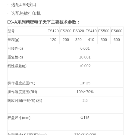
USB
·
选配
接口
·
选配热敏打印机
ES-A
系列精密电子天平主要技术参数：
型号
ES120
ES200
ES320
ES410
ES500
ES600
量程
(g)
120
200
320
410
500
600
可读性
(g)
0.001
重复性
(g)
±0.001
线性误差
(g)
±0.002
操作温度范围
(℃)
13~25
操作湿度范围
(RH)
10%~70%
响应时间
(
平均值
) (
秒
)
2.5
秤盘尺寸
(mm)
Φ115