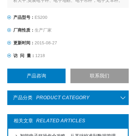
析天平,英展电子秤、电子地磅、电子吊秤，电子叉车秤。
我们拥有专业的技术人员从事各类计量衡器／仪器的技术
维修服务，并建立专门的维修服务队伍能提供给客户更好
产品型号：
ES200
更及时的维修和售后服务，欢迎选购。
厂商性质：
生产厂家
： ：郭栋
更新时间：
2015-08-27
访 问 量：
1218
产品咨询
联系我们
产品分类
PRODUCT CATEGORY
相关文章
RELATED ARTICLES
智能电子秤操作全攻略，从基础校准到数据管理