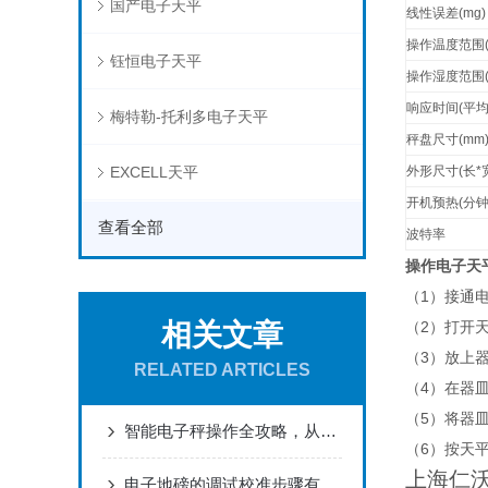
国产电子天平
线性误差
(mg)
操作温度范围
钰恒电子天平
操作湿度范围
响应时间
(
平
梅特勒-托利多电子天平
秤盘尺寸
(mm
EXCELL天平
外形尺寸
(
长
*
开机预热
(
分
查看全部
波特率
操作电子天
（1）接通
相关文章
（2）打开
（3）放上
RELATED ARTICLES
（4）在器
（5）将器
智能电子秤操作全攻略，从基础校准到数据管理
（6）按天
上海仁
电子地磅的调试校准步骤有哪些