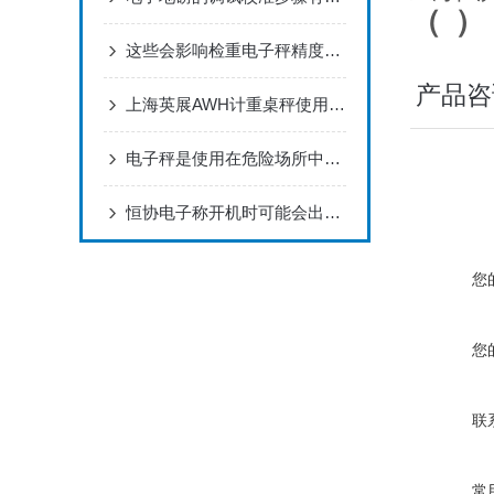
（
）
这些会影响检重电子秤精度的因素您知道吗？
产品咨
上海英展AWH计重桌秤使用说明书
电子秤是使用在危险场所中的特殊称重工具
恒协电子称开机时可能会出现哪些小故障？
您
您
联
常