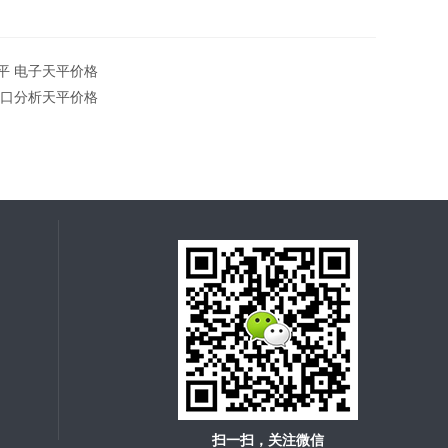
天平 电子天平价格
 进口分析天平价格
扫一扫，关注微信