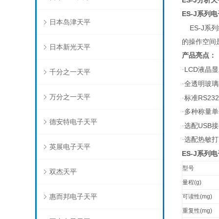
ES-J分析
ES-J
系列电
日本岛津天平
ES-J
系列
的操作空间
日本新光天平
产品亮点：
LCD
·
液晶显
千分之一天平
·全透明玻
万分之一天平
RS232
·标准
·多种称量
德安特电子天平
USB
·
选配
接
·
选配热敏打
英展电子天平
ES-J
系列电
型号
双杰天平
量程
(g)
惠而邦电子天平
可读性
(mg)
重复性
(mg)