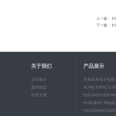
上一篇：
E
下一篇：
E
关于我们
产品展示
公司简介
新闻动态
技术文章