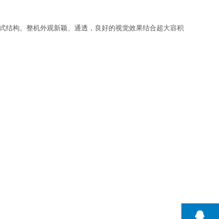
式结构。整机外观新颖、通透，良好的视觉效果结合超大容积