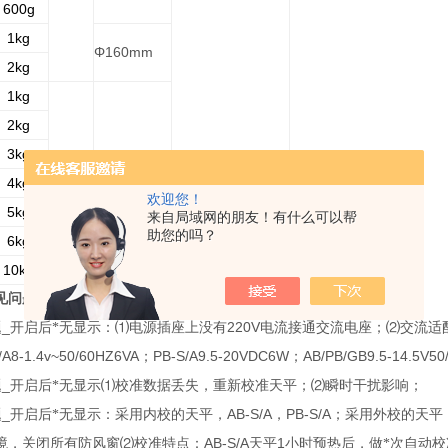
600g
1kg
Φ160mm
2kg
1kg
2kg
3kg
4kg
0.1g
180*170mm
欢迎您！
5kg
来自局域网的朋友！有什么可以帮
助您的吗？
6kg
10kg
见问题
_
220V
题
开启后*无显示：
⑴
电源插座上没有
电流接通交流电座；
⑵
交流适
/A8-1.4v~50/60HZ6VA
PB-S/A9.5-20VDC6W
AB/PB/GB9.5-14.5V50
；
；
_
题
开启后*无显示
⑴
校准数据丢失，重新校准天平；
⑵
瞬时干扰影响；
_
AB-S/A
PB-S/A
题
开启后*无显示：采用内校的天平，
，
；采用外校的天平
AB-S/A
1
境，关闭所有防风窗
⑵
校准特点：
天平
小时预热后，做*次自动