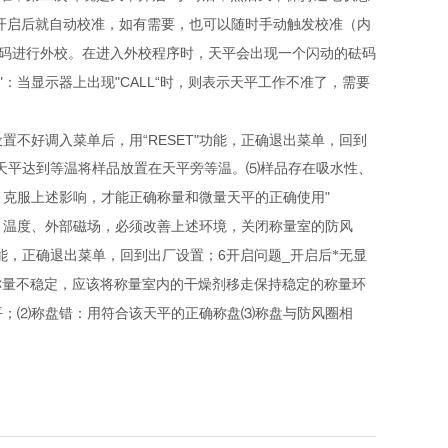
开启后就自动校准，如有需要，也可以随时手动触发校准（内
码进行外校。在进入外校程序时，天平会出现一个闪动的砝码
"
"CALL“
：当显示器上出现
时，则表示天平工作不准了，需要
“RESET"
设置不好调入菜单后，用
功能，正确退出菜单，回到
天平达到等温将样品放置在天平旁等温。
⑸
样品存在吸水性、
"
，克服上述影响，才能正确称量和微量天平的正确使用
、温度、外部
磁场
，必须改善上述环境，关闭称量室的防风
6
_
能，正确退出菜单，回到出厂设置；
开启问题
开启后*无显
称量不稳定，应该将称量室内的干燥剂移走保持稳定的称量环
平；
⑵
称盘错：用符合该天平的正确称盘
⑶
称盘与防风圈相