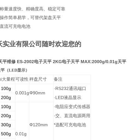
、称量速度快、精确度高、稳定可靠
、操作简单易学，可替代架盘天平
置直流可充电电池
沃实业有限公司随时欢迎您的
维修 ES-2002电子天平 2KG电子天平 MAX:2000g/0.01g天平
平（LED显示）
ui大量程
可读性
秤盘尺寸
备注
100g
·RS232
通讯端口
0.001g
Φ90mm
200g
·LED
液晶显示
100g
·
电阻应变式传感器
200g
·
交、直流电源两用
300g
Φ120mm
*
选配可充电电池
500g
0.01g