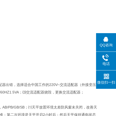
QQ咨询
电话
微信扫一扫
220V~
配器出错，选择适合中国工作的
交流适配器（外接变压
/60HZ1.5VA
；
⑶
交流适配器烧毁，更换交流适配器；
AB/PB/GB/SB
，
；
⑴
天平放置环境太差防风窗未关闭，改善天
2
校准；第二次环境是天平开启
小时后；然后天平保持通电状态