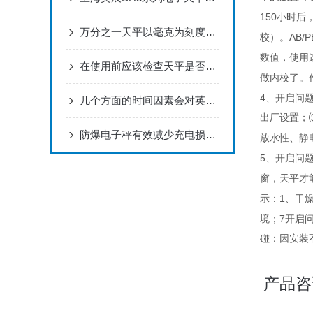
150
小时后
万分之一天平以毫克为刻度的微观世界“度量衡”
AB/P
校）。
数值，使用
在使用前应该检查天平是否放置在平稳的工作台上
做内校了。
4
、开启问
几个方面的时间因素会对英展电子天平的精确称量造成影响
出厂设置；
防爆电子秤有效减少充电损坏电池的方法简述
放水性、静
5
、开启问
窗，天平才
1
示：
、干
7
境；
开启
碰：因安装
产品咨