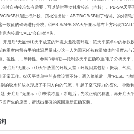
PB-S/A
，准时自动校准如有需要，可以随时手动触发校准（内校）。
天平
B/GB/SB
AB/PB/GB/SB
只能进行外校。
⑶
校准出错：
用了错误、的外部砝
AB-S/APB-S/A
“CALL
这一数值的砝码进行外校。
⑷
天平显示器右上方出现
“CALL"
作完内校后
会自动
消失
。
_
题
开启后*无显示
⑴
天平放置的环境太差改善环境；
⑵
天平菜单中的参数
⑶
称重室内留有手的体温尽量减少这一人为因素
⑷
被称量物体的温度未与
……
“
—
/
电、磁性
等特性。参照
梅特勒
托利多天平正确称重
电子分析天平
_
题
开启后*无显示：
⑴
天平放置的环境太差：环境因素包括：振动、气流
“RESET"
能正常工作。
⑵
天平菜单中的参数设置不好：调入菜单后，用
功
燥剂的吸水和放水形成了不同方向的气流，引起了空气浮力的变化，导致
_
问题
开启后*无显示：
⑴
未装称盘：断电后，先装正确的称盘，再开启天
不当产生的原因，请找出相碰的原因重新正确安装。
询