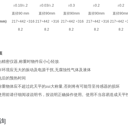
±
0.10/
±
.2
±
0.03/
±
.2
±
0.3
±
0.2
±
0.2
直径
90 mm
直径
90mm
直径
90mm
直径
90mm
直径
90m
mm)
217
×
442
×
316
217
×
442
×
316
217
×
442
×
316
217
×
442
×
316
217
×
442
×
8.2
8.2
8.2
8.2
8.2
项
,
.
为精密仪器
称重时物件应小心轻放
,
作环境应无大的振动及电源干扰
无腐蚀性气体及液体
电后的预热时间
,
称重物体应不超过此天平的zui大称量
否则将有可能导至传感器的损坏
使用前请仔细阅读说明书，按说明正确操作使用。使用不当容易造成天平
询