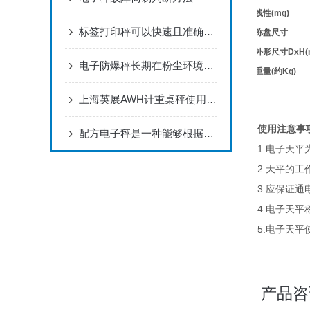
线性
(mg)
标签打印秤可以快速且准确地打印出符合货物重量的标签
称盘尺寸
外形尺寸
DxH(
电子防爆秤长期在粉尘环境中使用的影响
重量
(
约
Kg)
上海英展AWH计重桌秤使用说明书
使用注意事
配方电子秤是一种能够根据预设的配方比例进行精确称重的电子秤
1.
电子天平
2.
天平的工
3.
应保证通
4.
电子天平
5.
电子天平
产品咨