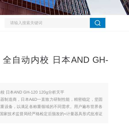
全自动内校 日本AND GH-
日本AND GH-120 120g分析天平
仪器制造商，日本A&D一直致力研制性能，精密稳定，坚固
称重设备，以满足各称重领域的不同需求。用户遍布世界各
国国家技术监督局经严格检定后颁发的<计量器具形式批准证
能指标。