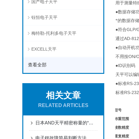
国产电子天平
用于测量特
●
数据存储
钰恒电子天平
*的数据存
●
GLP/
符合
梅特勒-托利多电子天平
AD-81
通过
●
自动开机
EXCELL天平
ON/
不用按
查看全部
●ID
识别码
天平可以编
●
RS-2
标准
RS-23
标准
相关文章
RELATED ARTICLES
型号
称重范围
日本AND天平精密称量的“匠心范例”，以科技赋能全球实验室
读数精度
重复精度
电子秤故障简易判断方法