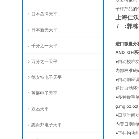
沃公司秉承
子秤产品的
日本岛津天平
上海仁沃
/
:
郭栋
日本新光天平
进口微量分析
千分之一天平
AND GH
系
万分之一天平
●
自动校准
内部校准砝
德安特电子天平
●
自动响应
通过自动环
英展电子天平
●
多种称重
g,mg,oz,ozt,
双杰天平
●
日期时间
内置日期时
惠而邦电子天平
●
下挂钩功