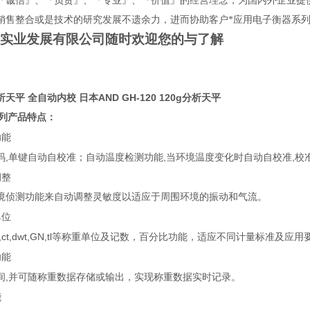
『诚信』、『负责』、『专业』、『价值』的经营理念，为国内外企业提
销售整合或是技术的研究发展不遗余力，进而协助客户*应用电子衡器系
实业发展有限公司随时欢迎您的与了解
天平 全自动内校 日本AND GH-120 120g分析天平
列产品特点：
功能
,
,
,
码
单键自动自校准；自动温度检测功能
当环境温度变化时自动自校准
校
调整
境侦测功能来自动调整灵敏度以适应于周围环境的振动和气流。
单位
ct,dwt,GN,tl
等称重单位及记数，百分比功能，适应不同计量标准及应用
功能
,
间
并可随称重数据存储或输出，实现称重数据实时记录。
能