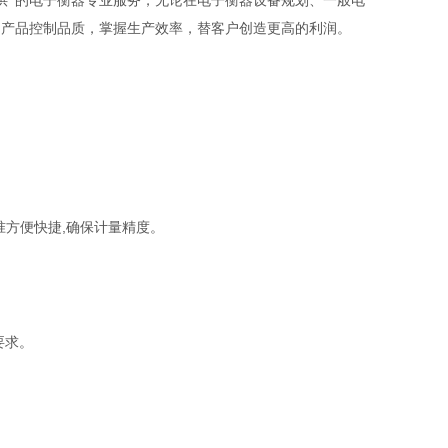
供*的电子衡器专业服务，无论在电子衡器设备规划、一般电
列产品控制品质，掌握生产效率，替客户创造更高的利润。
,
准方便快捷
确保计量精度。
要求。