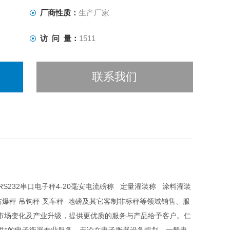
厂商性质：
生产厂家
访 问 量：
1511
联系我们
S232
4-20
串口电子秤
毫安电流磅称
定量灌装称
涂料灌装
防爆秤
吊钩秤
叉车秤
地磅及其它客制非标秤等领域销售、服
市场变化及产业升级，提供更优质的服务与产品给予客户。仁