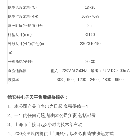
操作温度范围
(
℃
)
13~25
操作湿度范围
(RH)
10%~70%
响应时间
(
平均值
)(
秒
)
2.5
秤盘尺寸
(mm)
Φ160
外形尺寸
(
长
*
宽
*
高
)(m
230*310*90
m)
开机预热
(
分钟
)
20-30
直流适配器
输入：
220V AC/50HZ
；输出：
7.5V DC/600mA
波特率
300
、
600
、
1200
、
2400
、
4800
、
9600
德安特电子天平售后保修服务：
1
,
.
、本公司产品自售出之日起
免费保修一年
2
,
.
、一年内任何问题
都由本公司负责
包括邮费
3
3
、上海市自接日起
小时内技术部主动
4
200
.
、
公里以内提供上门服务，以外以邮寄或快运方式