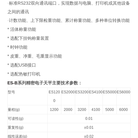
RS232
·标准
双向通讯端口，实现数据与电脑、打印机或其他设备
之间的通讯
·计数功能、上下限检重功能、累计称量功能、多种单位转换功能
*
活体称量功能
*
选配下挂钩称量装置
*
时钟功能
*
皮重、净重、毛重显示功能
*
USB
选配
接口
*
选配热敏打印机
ES-B
系列精密电子天平主要技术参数：
型号
ES120
ES2000
ES3200
ES4100
ES5000
ES6000
0
量程
(g)
1200
2000
3200
4100
5000
6000
可读性
(g)
0.01
重复性
(g)
±0.01
线性误差
(g)
±0.02