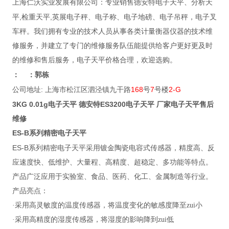
上海仁沃实业发展有限公司：专业销售德安特电子天平、分析天
,
,
平
检重天平
英展电子秤、电子称、电子地磅、电子吊秤，电子叉
车秤。我们拥有专业的技术人员从事各类计量衡器仪器的技术维
修服务，并建立了专门的维修服务队伍能提供给客户更好更及时
的维修和售后服务，电子天平价格合理，欢迎选购。
：
：郭栋
:
168
7
2-G
公司地址
上海市松江区泗泾镇九干路
号
号楼
3KG 0.01g电子天平 德安特ES3200电子天平 厂家电子天平售后
维修
ES-B
系列精密电子天平
ES-B
系列精密电子天平采用镀金陶瓷电容式传感器，精度高、反
应速度快、低维护、大量程、高精度、超稳定、多功能等特点。
产品广泛应用于实验室、食品、医药、化工、金属制造等行业。
产品亮点：
·采用高灵敏度的温度传感器，将温度变化的敏感度降至zui小
·采用高精度的湿度传感器，将湿度的影响降到zui低