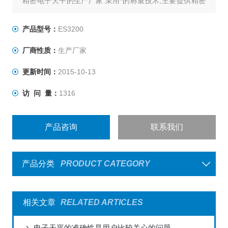
精密电子天平的生产厂家.采用*的称重技术,主要提供精密
称重技术产品、工业称重系统及,为从事实验室和工业生产
提供全套的称重解决方案. 德安特精密电子天平采用*的称
产品型号：
ES3200
重传感技术,产品性能高效、经济，客户以较低的价格就可
厂商性质：
生产厂家
以拥有一台的精密电子天平
更新时间：
2015-10-13
访 问 量：
1316
产品咨询
联系我们
产品分类
PRODUCT CATEGORY
相关文章
RELATED ARTICLES
电子天平的准确性是用户比较关心的问题