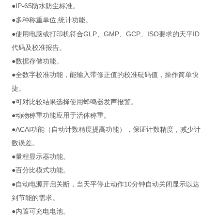
IP-65
●
防水防尘标准。
,
●多种称重单位
统计功能。
GLP
GMP
GCP
ISO
ID
●使用电脑或打印机符合
、
、
、
要求的天平
代码及校准报告。
●数据存储功能。
●全数字校准功能，能输入带修正值的校准砝码值，操作简单快
捷。
●可对比较结果选择使用蜂鸣器发声报警。
●动物称重功能应用于活体称重。
ACAI
●
功能（自动计数精度提高功能），保证计数精度，减少计
数误差。
●量程显示器功能。
●百分比模式功能。
10
●自动电源开启关断，当天平停止动作
分钟自动关闭显示以达
到节能的需求。
●内置可充电电池。