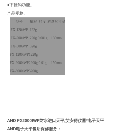
●下挂钩功能。
产品规格:
型号
量程
精度
称盘尺寸 Ø
FX-120iWP
122g
FX-200iWP
220g
0.001g
130mm
FX-300iWP
320g
FX-1200iWP
1220g
FX-2000iWP
2200g
0.01g
150mm
FX-3000iWP
3200g
AND FX2000IWP防水进口天平,艾安得仪器*电子天平
AND
电子天平售后保修服务：