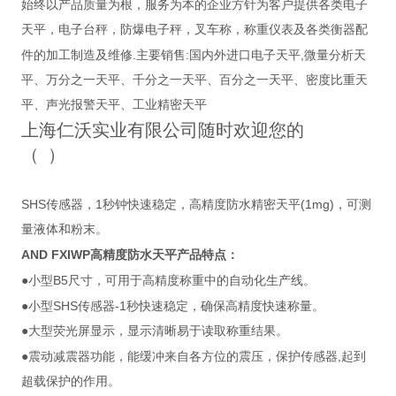
始终以产品质量为根，服务为本的企业方针为客户提供各类电子
天平，电子台秤，防爆电子秤，叉车称，称重仪表及各类衡器配
.
:
,
件的加工制造及维修
主要销售
国内外进口电子天平
微量分析天
平、万分之一天平、千分之一天平、百分之一天平、密度比重天
平、声光报警天平、工业精密天平
上海仁沃实业有限公司随时欢迎您的
（ ）
SHS
1
(1mg)
传感器，
秒钟快速稳定，高精度防水精密天平
，可测
量液体和粉末。
AND FXIWP
高精度防水天平产品特点：
B5
●小型
尺寸，可用于高精度称重中的自动化生产线。
SHS
-1
●小型
传感器
秒快速稳定，确保高精度快速称量。
●大型荧光屏显示，显示清晰易于读取称重结果。
,
●震动减震器功能，能缓冲来自各方位的震压，保护传感器
起到
超载保护的作用。