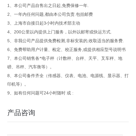
1
,
.
、本公司产品自售出之日起
免费保修一年
2
,
.
、一年内任何问题
都由本公司负责
包括邮费
3
3
、上海市自接日起
小时内技术部主动
4
200
.
、
公里以内提供上门服务，以外以邮寄或快运方式
5
,
,
.
、非我公司产品提供免费检测
非标安装的
收取适当的服务费
6
,
、免费帮助用户计量、检定、校正服务
或提供相应型号说明书
7
、本公司销售各*电子秤（计数秤、台秤、天平、叉车秤、地
磅、吊秤、汽车衡等）。
8
、本公司备件齐全（传感器、仪表、电池、电源线、显示器、打
印机等）。
9
24
:
、如有任何问题可
小时随时
或
产品咨询