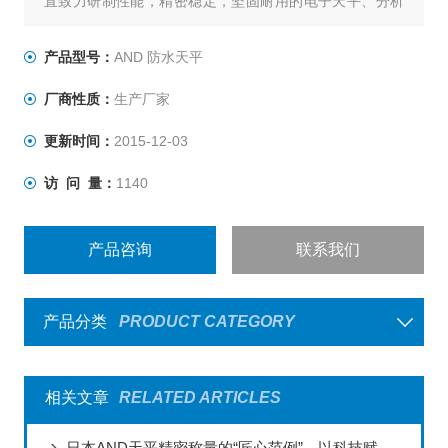
直致力研制性能，精密稳定，坚固耐用的电子天平、分析
仪器和各类型称重设备，以满足各称重领域的不同需求。
用户遍布各行各业。AND电子天平亦荣获了由我国国家技
产品型号：
AND 防水天平
术监督局经严格检定后颁发的计量器具形式批准证书;印证
厂商性质：
生产厂家
了AND天平的技术规格和性能指标。
更新时间：
2015-12-03
访 问 量：
1140
产品咨询
联系我们
产品分类
PRODUCT CATEGORY
相关文章
RELATED ARTICLES
日本AND天平精密称量的“匠心范例”，以科技赋能全球实验室