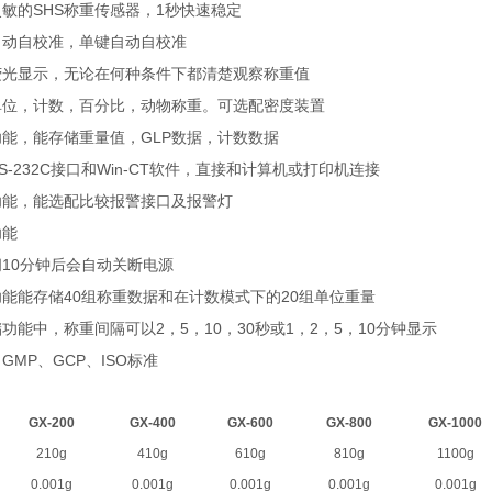
SHS
1
灵敏的
称重传感器，
秒快速稳定
自动自校准，单键自动自校准
荧光显示，无论在何种条件下都清楚观察称重值
单位，计数，百分比，动物称重。可选配密度装置
GLP
功能，能存储重量值，
数据，计数数据
S-232C
Win-CT
接口和
软件，直接和计算机或打印机连接
功能，能选配比较报警接口及报警灯
功能
10
闭
分钟后会自动关断电源
40
20
功能能存储
组称重数据和在计数模式下的
组单位重量
2
5
10
30
1
2
5
10
储功能中，称重间隔可以
，
，
，
秒或
，
，
，
分钟显示
GMP
GCP
ISO
、
、
、
标准
GX-200
GX-400
GX-600
GX-800
GX-1000
210g
410g
610g
810g
1100g
0.001g
0.001g
0.001g
0.001g
0.001g