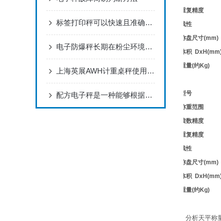
重复精度
标签打印秤可以快速且准确地打印出符合货物重量的标签
线性
称盘尺寸
(mm)
电子防爆秤长期在粉尘环境中使用的影响
体积
DxH(mm
重量
(
约
Kg)
上海英展AWH计重桌秤使用说明书
型号
配方电子秤是一种能够根据预设的配方比例进行精确称重的电子秤
称重范围
读数精度
重复精度
线性
称盘尺寸
(mm)
体积
DxH(mm
重量
(
约
Kg)
分析天平称