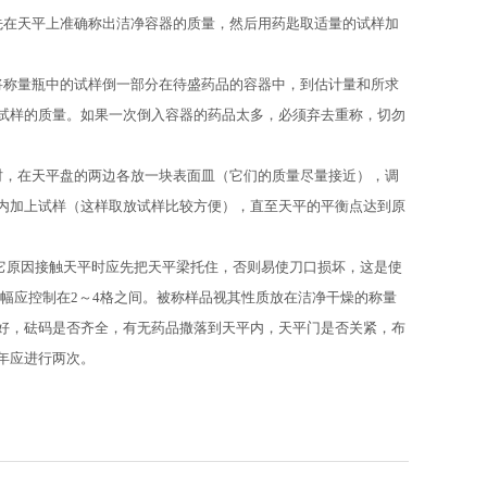
先在天平上准确称出洁净容器的质量，然后用药匙取适量的试样加
将称量瓶中的试样倒一部分在待盛药品的容器中，到估计量和所求
试样的质量。如果一次倒入容器的药品太多，必须弃去重称，切勿
时，在天平盘的两边各放一块表面皿（它们的质量尽量接近），调
内加上试样（这样取放试样比较方便），直至天平的平衡点达到原
它原因接触天平时应先把天平梁托住，否则易使刀口损坏，这是使
摆幅应控制在2～4格之间。被称样品视其性质放在洁净干燥的称量
好，砝码是否齐全，有无药品撒落到天平内，天平门是否关紧，布
年应进行两次。