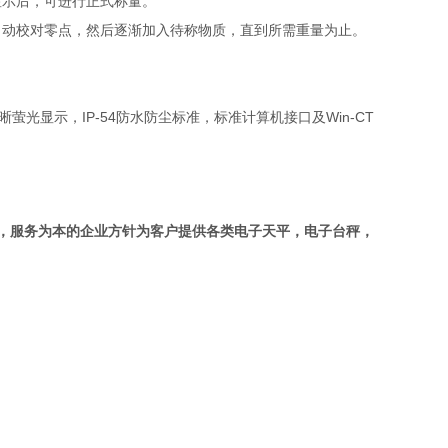
显示后，可进行正式称量。
自动校对零点，然后逐渐加入待称物质，直到所需重量为止。
。
IP-54
Win-CT
晰萤光显示，
防水防尘标准，标准计算机接口及
，服务为本的企业方针为客户提供各类电子天平，电子台秤，