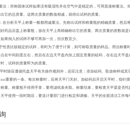
称量法：所称固体试样如果没有吸湿性并在空气中是稳定的，可用直接称量法。
称出它的总质量。这两次质量的数值相减，就得出试样的质量。
法：在分析天平上称量一般都用减量法。先称出试样和称量瓶的精确质量，然后
倒好药品后盖上称量瓶，放在天平上再精确称出它的质量。两次质量的差数就是
。如果倒入的试样不够可再加一次，但次数宜少。
对于性质比较稳定的试样，有时为了便于计算，则可称取质量的样品。用法称量
衡点在中间刻度左右，然后在左边天平盘内加上固定质量的砝码，在右边天平盘
这时，试样的质量即为的质量。
平时除应遵循托盘天平有关操作规则外，还应注意：添加砝码、取放称样或其
zui重要的一条。每次称量时，应将天平门关好。加砝码后开启天平时，指针
中称量。称量瓶不得用手拿，要用滤纸条夹取。称量结束，要检查天平梁是否托
。天平使用一段时期后，要送计量部门进行检定和调修。天平的全面清洁工作每
询