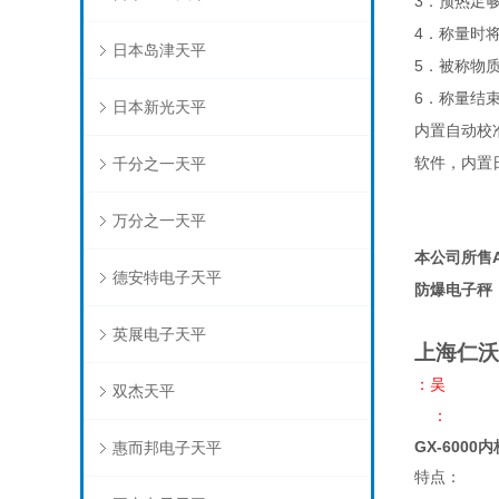
3
．预热足
4
．称量时
日本岛津天平
5
．被称物质
6
．称量结
日本新光天平
内置自动校
千分之一天平
软件，内置
万分之一天平
本公司所售
德安特电子天平
防爆电子秤
英展电子天平
上海仁沃
：吴
双杰天平
：
GX-6000
惠而邦电子天平
特点：