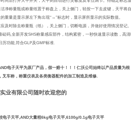
够时间后打开天平开关，天平则自动进行灵敏度及零点调节。待稳定标志
将洁净称量瓶或称量纸置于称盘上，关上侧门，轻按一下去皮键，天平将
的重量是显示屏左下角出现“→”标志时，显示屏所显示的实际数值。
束应及时除去称量瓶（纸），关上侧门，切断电源，并做好使用情况登记
,
SHS
准砝码
全新开发
称量感应部件，结构紧密，一秒快速显示读数，高清
,
GLP
GMP
.
日历功能
符合
及
标准
AND
电子天平为原厂产品，假一赔十！！！仁沃公司始终以产品质量为根
.
，叉车称，称重仪表及各类衡器配件的加工制造及维修
实业有限公司随时欢迎您的
内校电子天平,AND大量程6kg电子天平,6100g/0.1g电子天平