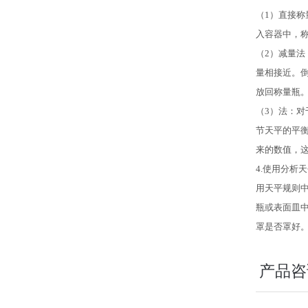
（1）直接
入容器中，
（2）减量
量相接近。
放回称量瓶
（3）法：
节天平的平
来的数值，
4.
使用分析天
用天平规则中
瓶或表面皿
罩是否罩好
产品咨