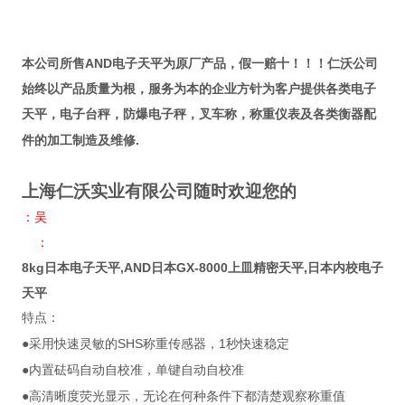
AND
本公司所售
电子天平为原厂产品，假一赔十！！！仁沃公司
始终以产品质量为根，服务为本的企业方针为客户提供各类电子
天平，电子台秤，防爆电子秤，叉车称，称重仪表及各类衡器配
.
件的加工制造及维修
上海仁沃实业有限公司随时欢迎您的
：吴
：
8kg日本电子天平,AND日本GX-8000上皿精密天平,日本内校电子
天平
特点：
●
SHS
1
采用快速灵敏的
称重传感器，
秒快速稳定
●
内置砝码自动自校准，单键自动自校准
●
高清晰度荧光显示，无论在何种条件下都清楚观察称重值