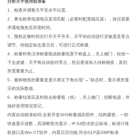
分析天平使用前准备
1
．检查并调整天平至水平位置。
2
．事先检查电源电压是否匹配（必要时配置稳压器），按仪器要
求通电预热至所需时间。
3
．预热足够时间后打开天平开关，天平则自动进行灵敏度及零点
调节。待稳定标志显示后，可进行正式称量。
4
．称量时将洁净称量瓶或称量纸置于称盘上，关上侧门，轻按一
下去皮键，天平将自动校对零点，然后逐渐加入待称物质，直到
所需重量为止。
5
．被称物质的重量是显示屏左下角出现“→”标志时，显示屏所显
示的实际数值。
6
．称量结束应及时除去称量瓶（纸），关上侧门，切断电源，并
做好使用情况登记。
,
SHS
内置自动校准砝码
全新开发
称量感应部件，结构紧密，一秒
IP-54
快速显示读数，高清晰萤光显示，
防水防尘标准，标准计算
Win-CT
,
GLP
GMP
.
机接口及
软件，内置日历功能
符合
及
标准