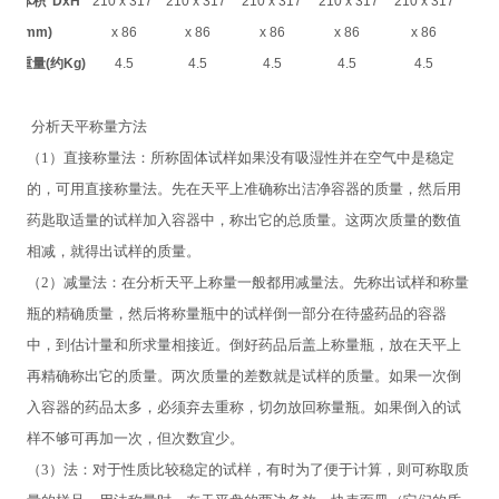
体积
DxH
210 x 317
210 x 317
210 x 317
210 x 317
210 x 317
(mm)
x 86
x 86
x 86
x 86
x 86
重量
(
约
Kg)
4.5
4.5
4.5
4.5
4.5
分析天平称量方法
（1）直接称量法：所称固体试样如果没有吸湿性并在空气中是稳定
的，可用直接称量法。先在天平上准确称出洁净容器的质量，然后用
药匙取适量的试样加入容器中，称出它的总质量。这两次质量的数值
相减，就得出试样的质量。
（2）减量法：在分析天平上称量一般都用减量法。先称出试样和称量
瓶的精确质量，然后将称量瓶中的试样倒一部分在待盛药品的容器
中，到估计量和所求量相接近。倒好药品后盖上称量瓶，放在天平上
再精确称出它的质量。两次质量的差数就是试样的质量。如果一次倒
入容器的药品太多，必须弃去重称，切勿放回称量瓶。如果倒入的试
样不够可再加一次，但次数宜少。
（3）法：对于性质比较稳定的试样，有时为了便于计算，则可称取质