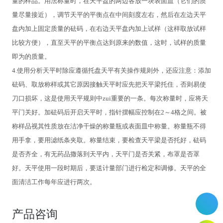
量的样品。用法称量时，在天平盘的两边各放一块表面皿（它们的质
量尽量接近），调节天平的平衡点在中间刻度左右，然后在左边天平
盘内加上固定质量的砝码，在右边天平盘内加上试样（这样取放试样
比较方便），直至天平的平衡点达到原来的数值，这时，试样的质量
即为的质量。
4.
使用分析天平时除应遵循托盘天平有关操作规则外，还应注意：添加
砝码、取放称样或其它原因接触天平时应先把天平梁托住，否则易使
刀口损坏，这是使用天平规则中zui重要的一条。每次称量时，应将天
平门关好。加砝码后开启天平时，指针摆幅应控制在2～4格之间。被
称样品视其性质放在洁净干燥的称量瓶或表面皿中称量。称量瓶不得
用手拿，要用滤纸条夹取。称量结束，要检查天平梁是否托好，砝码
是否齐全，有无药品撒落到天平内，天平门是否关紧，布罩是否罩
好。天平使用一段时期后，要送计量部门进行检定和调修。天平的全
面清洁工作每年应进行两次。
产品咨询