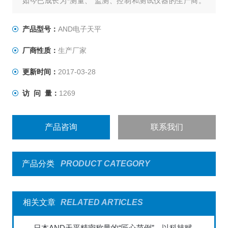
如今已成长为*测量、 监测、控制和测试仪器的生产商。
AND公司拥有*的技术和制造能力，其产品在模数转换方面
拥有*的技术，从而生产出高品质的产品，包括电子天平，
产品型号：
AND电子天平
电子秤，称重显示器。我们的产品使得顾客在测量方面更
厂商性质：
生产厂家
精确，更适合个人需要和有效的成本。
更新时间：
2017-03-28
访 问 量：
1269
产品咨询
联系我们
产品分类
PRODUCT CATEGORY
相关文章
RELATED ARTICLES
日本AND天平精密称量的“匠心范例”，以科技赋能全球实验室