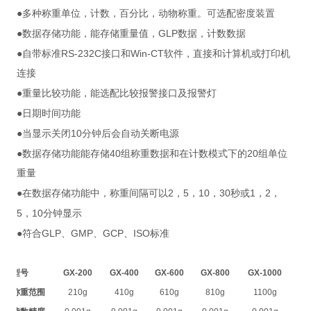
●
多种称重单位，计数，百分比，动物称重。可选配密度装置
●
GLP
数据存储功能，能存储重量值，
数据，计数数据
●
RS-232C
Win-CT
自带标准
接口和
软件，直接和计算机或打印机
连接
●
重量比较功能，能选配比较报警接口及报警灯
●
日期时间功能
●
10
当显示关闭
分钟后会自动关断电源
●
40
20
数据存储功能能存储
组称重数据和在计数模式下的
组单位
重量
●
2
5
10
30
1
2
在数据存储功能中，称重间隔可以
，
，
，
秒或
，
，
5
10
，
分钟显示
●
GLP
GMP
GCP
ISO
符合
、
、
、
标准
型号
GX-200
GX-400
GX-600
GX-800
GX-1000
称重范围
210g
410g
610g
810g
1100g