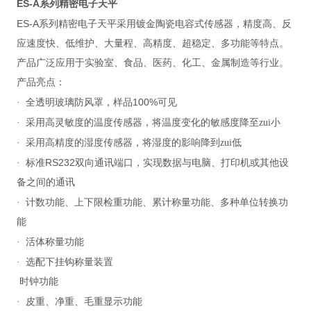
ES-A
系列精密电子天平
ES-A
系列精密电子天平采用镀金陶瓷电容式传感器，精度高、反
应速度快、低维护、大量程、高精度、超稳定、多功能等特点。
产品广泛应用于实验室、食品、医药、化工、金属制造等行业。
产品亮点：
100%
·
全透明玻璃防风罩，样品
可见
·
采用高灵敏度的温度传感器，将温度变化的敏感度降至zui小
·
采用高精度的湿度传感器，将湿度的影响降到zui低
RS232
·
标准
双向通讯端口，实现数据与电脑、打印机或其他设
备之间的通讯
·
计数功能、上下限检重功能、累计称量功能、多种单位转换功
能
·
活体称量功能
·
选配下挂钩称量装置
时钟功能
·
皮重、净重、毛重显示功能