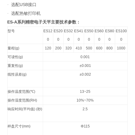
USB
·
选配
接口
·
选配热敏打印机
ES-A
系列精密电子天平主要技术参数：
型号
ES12
ES20
ES32
ES41
ES50
ES60
ES80
ES100
0
0
0
0
0
0
0
0
量程
(g)
120
200
320
410
500
600
800
1000
可读性
(g)
0.001
重复性
(g)
±0.001
线性误差
(g)
±0.002
操作温度范围
(℃)
13~25
操作湿度范围
(RH)
10%~70%
响应时间
(
平均值
) (
秒
)
2.5
秤盘尺寸
(mm)
Φ115