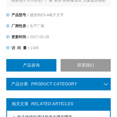
精密电子天平的生产厂家.采用*的称重技术,主要提供精密
称重技术产品、工业称重系统及相关,为从事实验室和工业
生产提供全套的称重解决方案.德安特精密电子天平系列采
产品型号：
德安特ES-A电子天平
用*的称重传感技术,反应速度快，具有大称量、高精度、超
厂商性质：
生产厂家
稳定、多功能等特点。
更新时间：
2017-03-28
访 问 量：
1349
产品咨询
联系我们
产品分类
PRODUCT CATEGORY
相关文章
RELATED ARTICLES
电子地磅的调试校准步骤有哪些