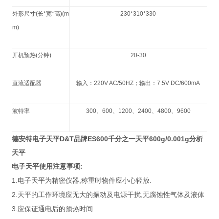
外形尺寸
(
长
*
宽
*
高
)(m
230*310*330
m)
开机预热
(
分钟
)
20-30
直流适配器
输入：
220V AC/50HZ
；输出：
7.5V DC/600mA
波特率
300
、
600
、
1200
、
2400
、
4800
、
9600
德安特电子天平D&T品牌ES600千分之一天平600g/0.001g分析
天平
:
电子天平使用注意事项
1.
,
.
电子天平为精密仪器
称重时物件应小心轻放
2.
,
天平的工作环境应无大的振动及电源干扰
无腐蚀性气体及液体
3.
应保证通电后的预热时间