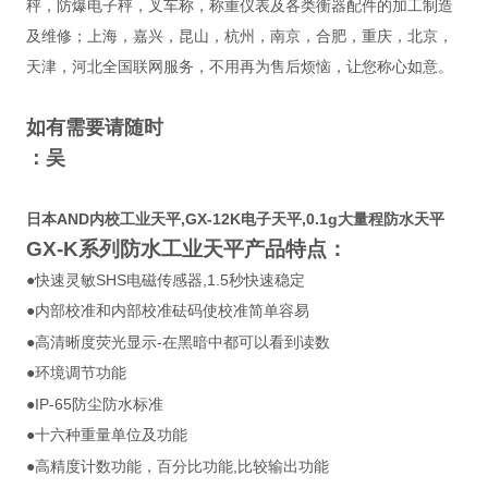
秤，防爆电子秤，叉车称，称重仪表及各类衡器配件的加工制造
及维修；上海，嘉兴，昆山，杭州，南京，合肥，重庆，北京，
天津，河北全国联网服务，不用再为售后烦恼，让您称心如意。
如有需要请随时
：吴
日本AND内校工业天平,GX-12K电子天平,0.1g大量程防水天平
GX-K
系列防水工业天平产品特点：
SHS
,1.5
●快速灵敏
电磁传感器
秒快速稳定
●内部校准和内部校准砝码使校准简单容易
-
●高清晰度荧光显示
在黑暗中都可以看到读数
●环境调节功能
IP-65
●
防尘防水标准
●十六种重量单位及功能
,
●高精度计数功能，百分比功能
比较输出功能