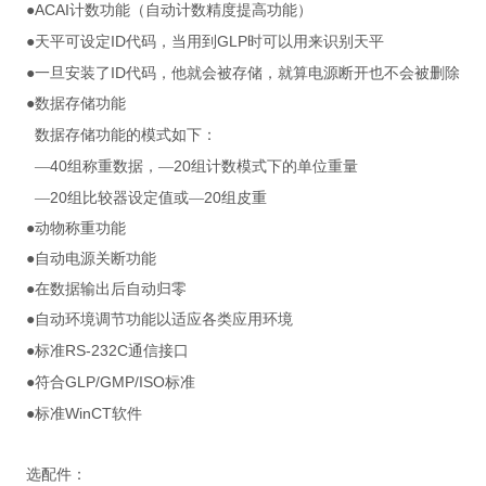
ACAI
●
计数功能（自动计数精度提高功能）
ID
GLP
●天平可设定
代码，当用到
时可以用来识别天平
ID
●一旦安装了
代码，他就会被存储，就算电源断开也不会被删除
●数据存储功能
数据存储功能的模式如下：
40
20
—
组称重数据，—
组计数模式下的单位重量
20
20
—
组比较器设定值或—
组皮重
●动物称重功能
●自动电源关断功能
●在数据输出后自动归零
●自动环境调节功能以适应各类应用环境
RS-232C
●标准
通信接口
GLP/GMP/ISO
●符合
标准
WinCT
●标准
软件
选配件：