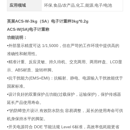
应用领域
环保,食品/农产品,化工,能源,电子/电池
英展ACS-W-3kg（SA）电子计重秤3kg*0.2g
ACS-W(SA)电子计重称
功能说明：
•外部显示精度可达 1/1,5000，但在严苛的工作环境中提供高的
准确性和耐用性。
•精准计重、反应灵敏、持久待机、交充两用、两用秤盘、LCD显
示、ABS材质、旋转秤脚。
•抗干扰能力(EMS+EMI)：抗幅射、静电、电源输入干扰效能优于
国家标准。
•设计良好的双重保护点功能(过载保护，运输保护)，保护传感器
延长产品使用寿命。
•*的防蟑垫片设计,有效防水防虫 容易调整，,延长的使用寿命可供
机身保持水平的脚架。
•开关电源符合 DOE 节能法规 Level 6标准，高效率低耗能更省