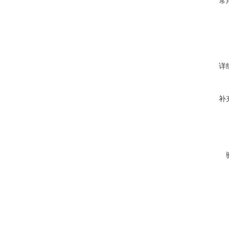
常
详
补