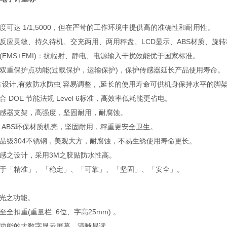
度可达 1/1,5000，但在严苛的工作环境中提供高的准确性和耐用性。
、反应灵敏、持久待机、交充两用、两用秤盘、LCD显示、ABS材质、旋
(EMS+EMI)：抗幅射、静电、电源输入干扰效能优于国家标准。
的双重保护点功能(过载保护，运输保护)，保护传感器延长产品使用寿命。
垫片设计,有效防水防虫 容易调整，,延长的使用寿命可供机身保持水平的脚
合 DOE 节能法规 Level 6标准，高效率低耗能更省电。
铸感器支架，高强度，坚固耐用，耐腐蚀。
级 ABS环保材质机壳，坚固耐用，秤重更安全卫生。
食品级304不锈钢，美观大方，耐腐蚀，不易生绣使用寿命更长。
触感之设计，采用3M之胶贴防水性高。
在于「精准」、「稳定」、「可靠」、「坚固」、「安全」。
背光之功能。
至全扣重(重量栏: 6位、字高25mm) 。
光功能的大数字显示屏幕，清晰易读。