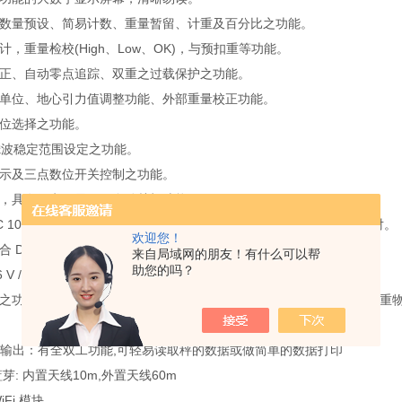
或数量预设、简易计数、重量暂留、计重及百分比之功能。
计，重量检校(High、Low、OK)，与预扣重等功能。
更正、自动零点追踪、双重之过载保护之功能。
机单位、地心引力值调整功能、外部重量校正功能。
单位选择之功能。
段滤波稳定范围设定之功能。
警示及三点数位开关控制之功能。
池，具有低电量显示、自动关机功能。
 100~240V频率 50/60 Hz 开关电源(插电式)，不用担心插座电压不对。
欢迎您！
合 DOE 节能法规 Level 6标准，高效率低耗能更省电。
来自局域网的朋友！有什么可以帮
助您的吗？
 V / 4 Ah 充电电池(充电式)。
功能（Bluetooth4.0, WiFi)将您兼容英展电子秤导入 Scale-IoT® 秤
2串口输出：有全双工功能,可轻易读取秤的数据或做简单的数据打印
th蓝芽: 内置天线10m,外置天线60m
iFi 模块