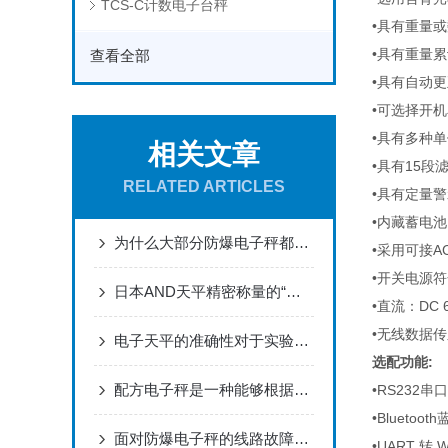
TCS-C计数电子台秤
•具有重量
•具有重量累
查看全部
•具有自动
•可选择开
•具有多种
相关文章
•具有15
RELATED ARTICLES
•具有定量
•内藏蓄电
为什么大部分防爆电子秤都使用不锈钢外壳
•采用可接AC
•开关电源符
日本AND天平精密称量的“匠心范例”，以科技赋能全球实验室
•直流：DC 6
•无线数据传之
电子天平的准确性对于实验结果有着重要影响
选配功能:
配方电子秤是一种能够根据预设的配方比例进行精确称重的电子秤
•RS23
•Bluetoo
面对防爆电子秤的线路故障该如何来排除呢?
•UART 转 W