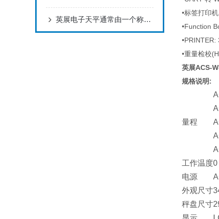
•标签打印机
英展电子天平通常由一个称重盘和一个数字显示屏组成
•Functio
•PRINTER
•重量检校(H
英展ACS-W
规格说明:
A
A
量程
A
A
A
工作温度
0
电源
A
外观尺寸
3
秤盘尺寸
2
显示
L