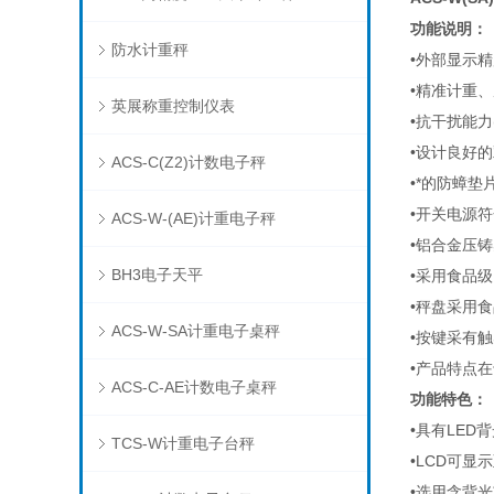
功能说明：
防水计重秤
•外部显示精
•精准计重
英展称重控制仪表
•抗干扰能力
•设计良好
ACS-C(Z2)计数电子秤
•*的防蟑
•开关电源符
ACS-W-(AE)计重电子秤
•铝合金压
BH3电子天平
•采用食品
•秤盘采用
ACS-W-SA计重电子桌秤
•按键采有
•产品特点
ACS-C-AE计数电子桌秤
功能特色：
•具有LED
TCS-W计重电子台秤
•LCD可显示
•选用含背