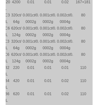
TX420
4200
0.01
0.01
0.02
167×181
2L
TWC3
320ct/
0.001ct/0.
0.001ct/0.
0.002ct/0.
80
23L
64g
0002g
0002g
0004g
TWC6
620ct/
0.001ct/0.
0.001ct/0.
0.002ct/0.
80
23L
124g
0002g
0002g
0004g
TXC3
320ct/
0.001ct/0.
0.001ct/0.
0.002ct/0.
80
23L
64g
0002g
0002g
0004g
TXC6
620ct/
0.001ct/0.
0.001ct/0.
0.002ct/0.
80
23L
124g
0002g
0002g
0004g
TXB2
220
0.01
0.01
0.01
110
22L
TXB4
420
0.01
0.01
0.02
110
22L
TXB6
620
0.01
0.01
0.02
110
22L