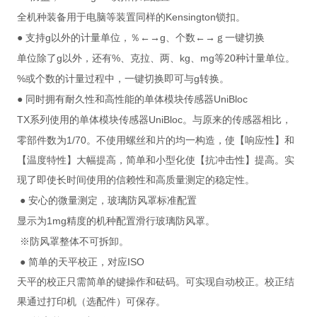
Kensington
全机种装备用于电脑等装置同样的
锁扣。
g
g
●
支持
以外的计量单位，％←→
、个数←→ｇ一键切换
g
%
kg
mg
20
单位除了
以外，还有
、克拉、两、
、
等
种计量单位。
%
g
或个数的计量过程中，一键切换即可与
转换。
UniBloc
●
同时拥有耐久性和高性能的单体模块传感器
TX
UniBloc
系列使用的单体模块传感器
。与原来的传感器相比，
1/70
零部件数为
。不使用螺丝和片的均一构造，使【响应性】和
【温度特性】大幅提高，简单和小型化使【抗冲击性】提高。实
现了即使长时间使用的信赖性和高质量测定的稳定性。
●
安心的微量测定，玻璃防风罩标准配置
1mg
显示为
精度的机种配置滑行玻璃防风罩。
※防风罩整体不可拆卸。
ISO
●
简单的天平校正，对应
天平的校正只需简单的键操作和砝码。可实现自动校正。校正结
果通过打印机（选配件）可保存。