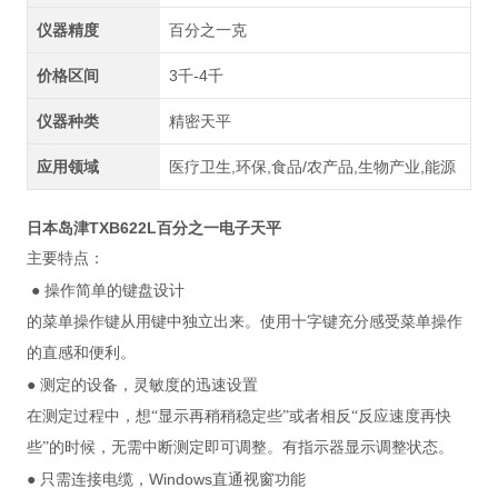
仪器精度
百分之一克
价格区间
3千-4千
仪器种类
精密天平
应用领域
医疗卫生,环保,食品/农产品,生物产业,能源
日本岛津TXB622L百分之一电子天平
主要特点：
●
操作简单的键盘设计
的菜单操作键从用键中独立出来。使用十字键充分感受菜单操作
的直感和便利。
●
测定的设备，灵敏度的迅速设置
在测定过程中，想“显示再稍稍稳定些”或者相反“反应速度再快
些”的时候，无需中断测定即可调整。有指示器显示调整状态。
Windows
●
只需连接电缆，
直通视窗功能