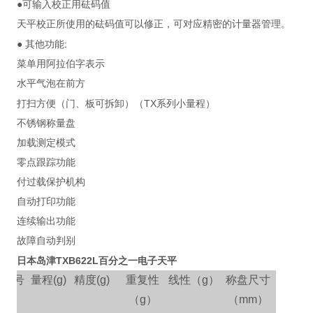
●可输入校正用砝码值
天平校正所使用的砝码值可以修正，可对应精密的计量器管理。
:
●
其他功能
菜单用阿拉伯字表示
水平气泡在前方
TX
打扫方便（门、板可拆卸）（
系列小量程）
不锈钢称量盘
加载测定模式
零点跟踪功能
付过载保护机构
自动打印功能
连续输出功能
故障自动判别
日本岛津TXB622L百分之一电子天平
型号
量程
(g)
精度
(g)
重复性
线性（
g
）
称盘尺寸
（
g
）
（
mm
）