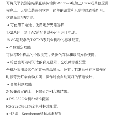
Windows
Excel
可将天平的测定结果直接传输到
电脑上
或其他应用
程序上。无需安装任何软件，简单的设置和只需电缆连接即可。
这是岛津*的功能。
●
可使用干电池，使用场所无需选择
TXB
AC
系列，除了
适配器以外还可用干电池。
AC
TX/TXB
※
适配器为
系列全机种的标准配置。
●
个数测定功能
5
可储存
个样品的个数测定，数据的存储和取消操作便捷。
●
暗处也可清晰阅读的背光显示，全机种标准配置
TXB
全机种采用淡蓝色的背光液晶显示。还有，
系列在不操作的
时候背光灯会自动关闭，操作时会自动亮灯的节电设计。
●
合格判别功能
对预先设定的上、下限值判别合格结果。
RS-232C
●
全机种标准配置
RS-232C
接口为全机种标准配置。
Kensington
●
*防盗，
锁扣标准配置