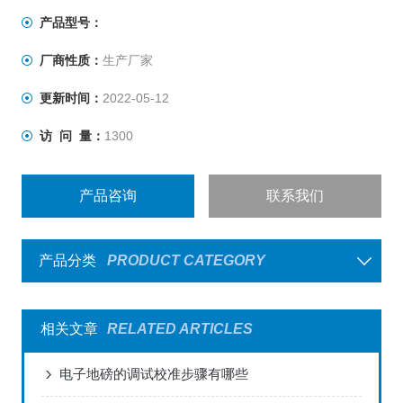
• 选用含背光功能的大数字显示屏幕，清晰易读
产品型号：
厂商性质：
生产厂家
• 具有重量或数量预设、简易计数、重量暂留、计重及百分
比之功能
更新时间：
2022-05-12
• 具有重量累计，重量检校(High、Low、OK)，与预扣重等
访 问 量：
1300
功能
产品咨询
联系我们
• 具有自动更正、自动零点追踪、双重之过载保护之功能
• 具有多种单位选择之功能
产品分类
PRODUCT CATEGORY
相关文章
RELATED ARTICLES
电子地磅的调试校准步骤有哪些