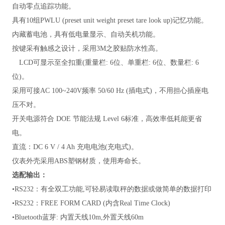
自动零点追踪功能。
具有
10组PWLU (preset unit weight preset tare look up)记忆功能。
内藏蓄电池，具有低电量显示、自动关机功能。
按键采有触感之设计，采用
3M之胶贴防水性高。
LCD可显示至全扣重(重量栏: 6位、单重栏: 6位、数量栏: 6
位)。
采用可接
AC 100~240V频率 50/60 Hz (插电式)，不用担心插座电
压不对。
开关电源符合
DOE 节能法规 Level 6标准，高效率低耗能更省
电。
直流：
DC 6 V / 4 Ah 充电电池(充电式)。
仪表外壳采用
ABS塑钢材质，使用寿命长。
选配输出：
•
RS232：有全双工功能,可轻易读取秤的数据或做简单的数据打印
•
RS232：FREE FORM CARD (内含Real Time Clock)
•
Bluetooth蓝芽: 内置天线10m,外置天线60m