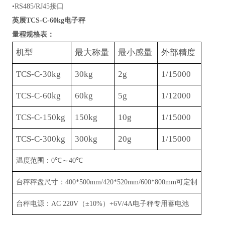
•RS
485/RJ45
接口
英展TCS-C-60kg电子秤
量程规格表：
机型
最大称量
最小感量
外部精度
TCS-C-30kg
30kg
2g
1/15000
TCS-C-60kg
60
kg
5g
1/1
2
000
TCS-C-150kg
150kg
10g
1/15000
TCS-C-300kg
300kg
20g
1/15000
温度范围：
0
℃
～
40
℃
台秤秤盘尺寸：
400*500mm/
4
2
0*5
2
0mm
/
600*800mm
可定制
台秤电源：
AC 220V
（
±
10%
）
+6V/4A
电子秤专用蓄电池