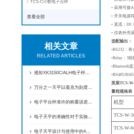
TCS-C计数电子台秤
•
采用可接
A
•
开关电源
查看全部
•
直流：
DC
•
仪表外壳
选配输出：
相关文章
•RS232
RELATED ARTICLES
•
Relay：
•
Bluetoo
规矩XK3150C/ALH电子秤校正方法
•RS
485
/
RJ45
英展TCS-W
万分之一天平以毫克为刻度的微观世界“度量衡”
量程规格表
电子平台秤准许的称重误差多少？
机型
TCS-W-3
电子天平的准确性对于实验结果有着重要影响
TCS-W-6
电子天平设计与使用中的4个性能指标