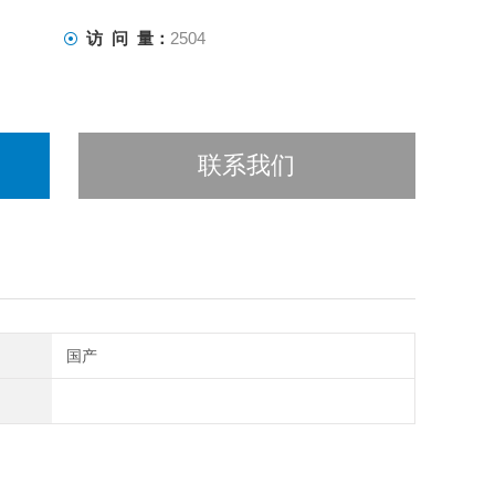
访 问 量：
2504
联系我们
国产