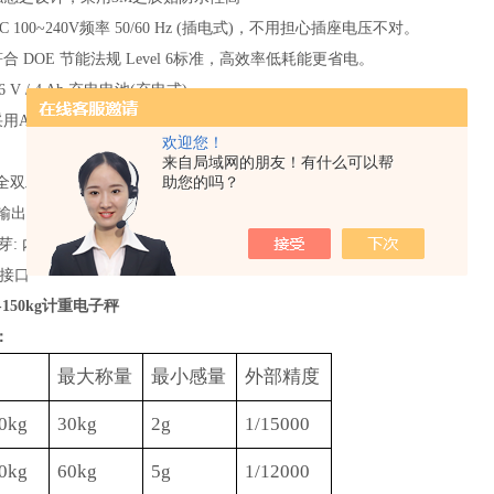
C 100~240V频率 50/60 Hz (插电式)，不用担心插座电压不对。
符合
DOE 节能法规 Level 6标准，高效率低耗能更省电。
 6 V / 4 Ah 充电电池(充电式)
采用
ABS塑钢材质，使用寿命长
欢迎您！
来自局域网的朋友！有什么可以帮
助您的吗？
：有全双工功能,可轻易读取秤的数据或做简单的数据打印
3组输出界面
th蓝芽: 内置天线10m,外置天线60m
接口
-150kg计重电子秤
：
最大称量
最小感量
外部精度
0kg
30kg
2g
1/15000
0kg
60
kg
5g
1/1
2
000