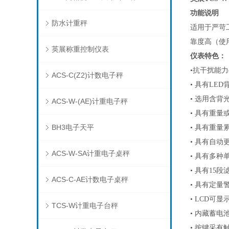
功能说明
防水计重秤
适用于严苛
靠度高（使
英展称重控制仪表
仪表特色：
•抗干扰能力
ACS-C(Z2)计数电子秤
•
具有
LED
•
选用含背
ACS-W-(AE)计重电子秤
•
具有重量
BH3电子天平
•
具有重量
•
具有自动
ACS-W-SA计重电子桌秤
•
具有多种
•
具有
15段
ACS-C-AE计数电子桌秤
•
具有定量
•
LCD可显示
TCS-W计重电子台秤
•
内藏蓄电
•
按键采有