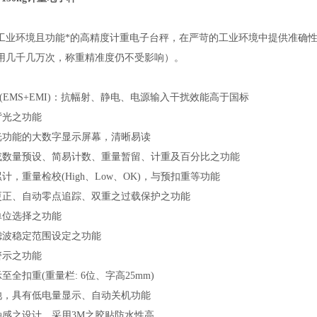
工业环境且功能*的高精度计重电子台秤，在严苛的工业环境中提供准确
用几千几万次，称重精准度仍不受影响）。
(EMS+EMI)：抗幅射、静电、电源输入干扰效能高于国标
背光之功能
光功能的大数字显示屏幕，清晰易读
或数量预设、简易计数、重量暂留、计重及百分比之功能
累计，重量检校
(High、Low、OK)，与预扣重等功能
更正、自动零点追踪、双重之过载保护之功能
单位选择之功能
滤波稳定范围设定之功能
警示之功能
至全扣重(重量栏: 6位、字高25mm)
池，具有低电量显示、自动关机功能
触感之设计，采用
3M之胶贴防水性高