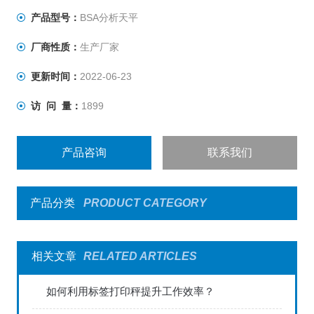
效、可靠地进行实验室日常称量工作。而正是由于其*的技
产品型号：
BSA分析天平
术和明确的操作及功能，使其显得与众不同。
厂商性质：
生产厂家
高分辨率的应用程序中集中更2功能：
更新时间：
2022-06-23
访 问 量：
1899
产品咨询
联系我们
产品分类
PRODUCT CATEGORY
相关文章
RELATED ARTICLES
如何利用标签打印秤提升工作效率？