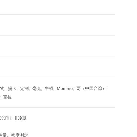
; 提卡; 定制; 毫克; 牛顿; Momme; 两（中国台湾）;
; 克拉
80%RH, 非冷凝
称量、密度测定