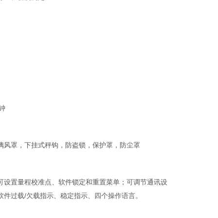
时钟
璃风罩，下挂式秤钩，防盗锁，保护罩，防尘罩
可设置量程校准点、软件锁定和重置菜单；可调节通讯设
软件过载/欠载指示、稳定指示、四个操作语言。