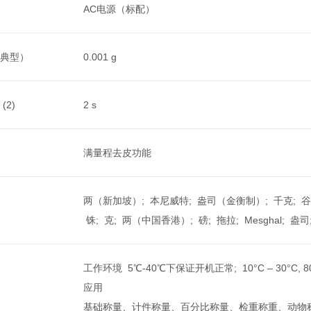
AC电源（标配）
典型）
0.001 g
(2)
2 s
满量程去皮功能
两（新加坡）; 本尼威特; 盎司（金衡制）; 千克; 谷物
铢; 克; 两（中国香港）; 磅; 拖拉; Mesghal; 盎司
工作环境 5℃-40℃下保证开机正常; 10°C – 30°C, 
应用
基础称量、计件称量、百分比称量、检重称重、动物