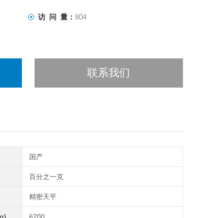
访 问 量：
804
联系我们
国产
百分之一克
精密天平
g)
6200