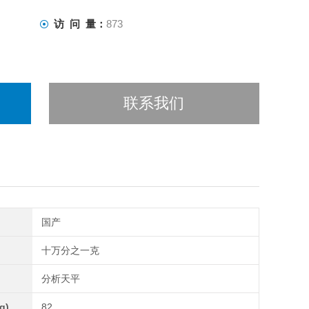
访 问 量：
873
联系我们
国产
十万分之一克
分析天平
g)
82