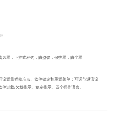
时钟
璃风罩，下挂式秤钩，防盗锁，保护罩，防尘罩
可设置量程校准点、软件锁定和重置菜单；可调节通讯设
软件过载/欠载指示、稳定指示、四个操作语言。