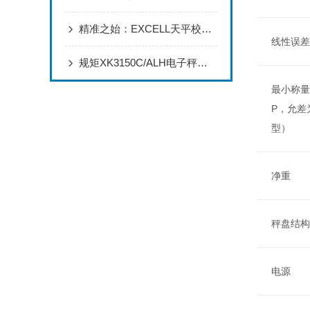
精准之始：EXCELL天平校准与调校全攻略
线性误差
规矩XK3150C/ALH电子秤校正方法
最小称量
P，允差
型）
净重
秤盘结构
电源