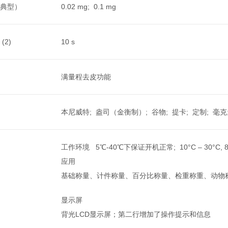
典型）
0.02 mg; 0.1 mg
(2)
10 s
满量程去皮功能
本尼威特; 盎司（金衡制）; 谷物; 提卡; 定制; 毫克; M
工作环境 5℃-40℃下保证开机正常; 10°C – 30°C, 
应用
基础称量、计件称量、百分比称量、检重称重、动物
显示屏
背光LCD显示屏；第二行增加了操作提示和信息