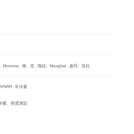
omme; 铢; 克; 拖拉; Mesghal; 盎司; 克拉
80%RH, 非冷凝
称量、密度测定