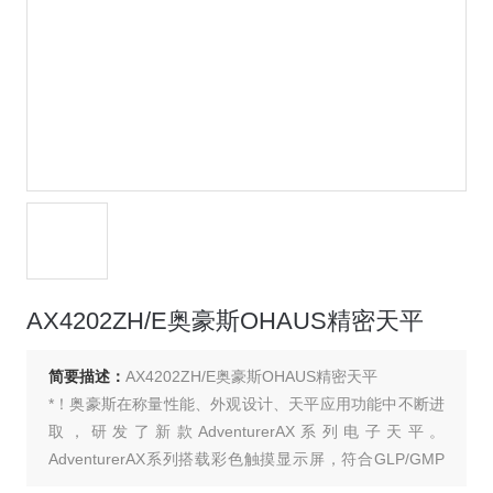
AX4202ZH/E奥豪斯OHAUS精密天平
简要描述：
AX4202ZH/E奥豪斯OHAUS精密天平
*！奥豪斯在称量性能、外观设计、天平应用功能中不断进
取，研发了新款AdventurerAX系列电子天平。
AdventurerAX系列搭载彩色触摸显示屏，符合GLP/GMP
法规。前置U盘读取接口，整体空间节省的风罩设计，全面