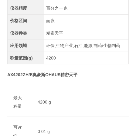
仪器精度
百分之一克
价格区间
面议
仪器种类
精密天平
应用领域
环保,生物产业,石油,能源,制药/生物制药
称量范围(g)
4200
AX4202ZH/E奥豪斯OHAUS精密天平
最大
4200 g
秤量
可读
0.01 g
性