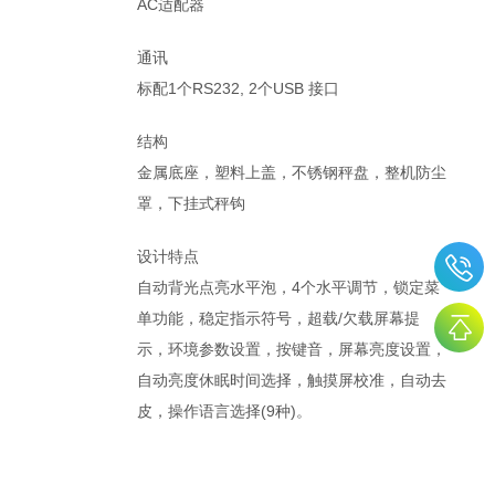
AC适配器
通讯
标配1个RS232, 2个USB 接口
结构
金属底座，塑料上盖，不锈钢秤盘，整机防尘
罩，下挂式秤钩
设计特点
自动背光点亮水平泡，4个水平调节，锁定菜
单功能，稳定指示符号，超载/欠载屏幕提
示，环境参数设置，按键音，屏幕亮度设置，
自动亮度休眠时间选择，触摸屏校准，自动去
皮，操作语言选择(9种)。