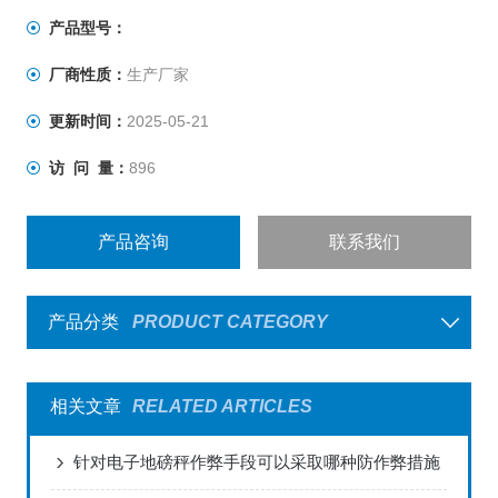
满足实验室的几乎所有称量的需要。Adventurer AX系列是
产品型号：
同等级天平中，您的理想选择。
厂商性质：
生产厂家
更新时间：
2025-05-21
访 问 量：
896
产品咨询
联系我们
产品分类
PRODUCT CATEGORY
相关文章
RELATED ARTICLES
针对电子地磅秤作弊手段可以采取哪种防作弊措施