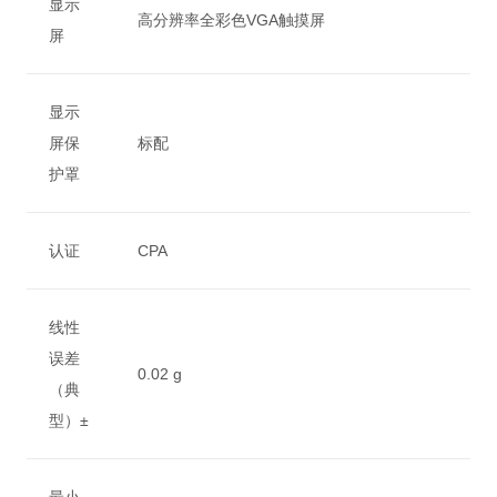
显示
高分辨率全彩色VGA触摸屏
屏
显示
屏保
标配
护罩
认证
CPA
线性
误差
0.02 g
（典
型）±