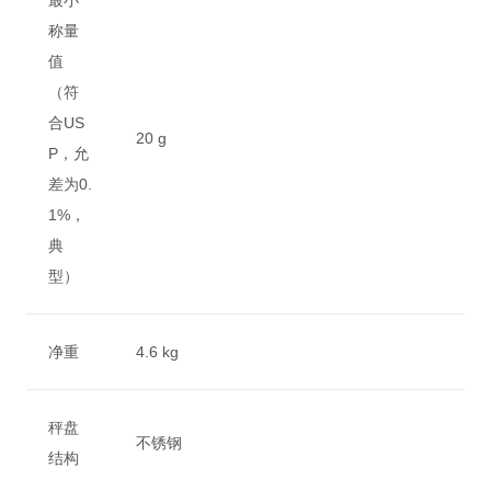
最小
称量
值
（符
合US
20 g
P，允
差为0.
1%，
典
型）
净重
4.6 kg
秤盘
不锈钢
结构