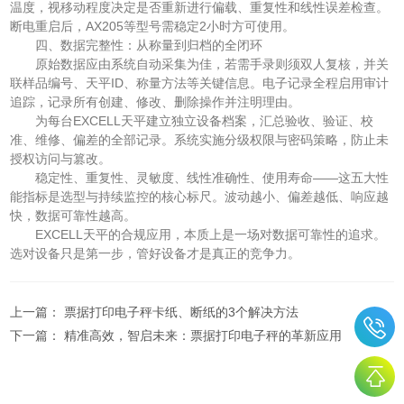
温度，视移动程度决定是否重新进行偏载、重复性和线性误差检查。
断电重启后，AX205等型号需稳定2小时方可使用。
四、数据完整性：从称量到归档的全闭环
原始数据应由系统自动采集为佳，若需手录则须双人复核，并关
联样品编号、天平ID、称量方法等关键信息。电子记录全程启用审计
追踪，记录所有创建、修改、删除操作并注明理由。
为每台EXCELL天平建立独立设备档案，汇总验收、验证、校
准、维修、偏差的全部记录。系统实施分级权限与密码策略，防止未
授权访问与篡改。
稳定性、重复性、灵敏度、线性准确性、使用寿命——这五大性
能指标是选型与持续监控的核心标尺。波动越小、偏差越低、响应越
快，数据可靠性越高。
EXCELL天平的合规应用，本质上是一场对数据可靠性的追求。
选对设备只是第一步，管好设备才是真正的竞争力。
上一篇：
票据打印电子秤卡纸、断纸的3个解决方法
下一篇：
精准高效，智启未来：票据打印电子秤的革新应用