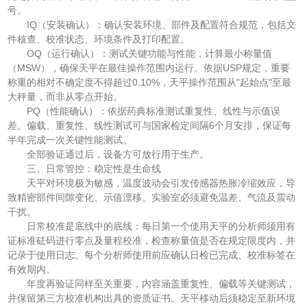
号。
IQ（安装确认）：确认安装环境、部件及配置符合规范，包括文
件核查、校准状态、环境条件及打印配置。
OQ（运行确认）：测试关键功能与性能，计算最小称量值
（MSW），确保天平在最佳操作范围内运行。依据USP规定，重要
称重的相对不确定度不得超过0.10%，天平操作范围从"起始点"至最
大秤量，而非从零点开始。
PQ（性能确认）：依据药典标准测试重复性、线性与示值误
差。偏载、重复性、线性测试可与国家检定间隔6个月安排，保证每
半年完成一次关键性能测试。
全部验证通过后，设备方可放行用于生产。
三、日常管控：稳定性是生命线
天平对环境极为敏感，温度波动会引发传感器热胀冷缩效应，导
致精密部件间隙变化、示值漂移。实验室必须避免温差、气流及震动
干扰。
日常校准是底线中的底线：每日第一个使用天平的分析师须用有
证标准砝码进行零点及量程校准，检查称量值是否在规定限度内，并
记录于使用日志。每个分析师使用前应确认日检已完成、校准标签在
有效期内。
年度再验证同样至关重要，内容涵盖重复性、偏载等关键测试，
并保留第三方校准机构出具的资质证书。天平移动后须稳定至新环境