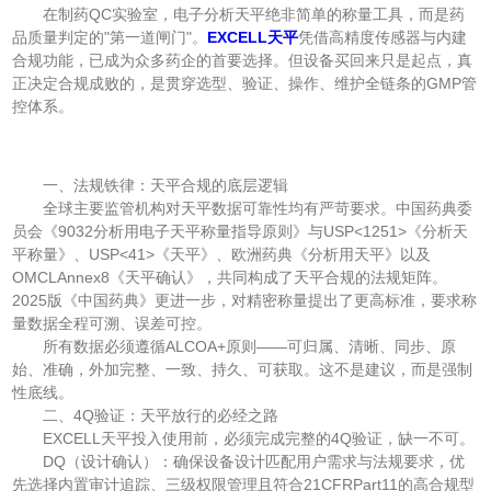
在制药QC实验室，电子分析天平绝非简单的称量工具，而是药
品质量判定的"第一道闸门"。
EXCELL天平
凭借高精度传感器与内建
合规功能，已成为众多药企的首要选择。但设备买回来只是起点，真
正决定合规成败的，是贯穿选型、验证、操作、维护全链条的GMP管
控体系。
一、法规铁律：天平合规的底层逻辑
全球主要监管机构对天平数据可靠性均有严苛要求。中国药典委
员会《9032分析用电子天平称量指导原则》与USP<1251>《分析天
平称量》、USP<41>《天平》、欧洲药典《分析用天平》以及
OMCLAnnex8《天平确认》，共同构成了天平合规的法规矩阵。
2025版《中国药典》更进一步，对精密称量提出了更高标准，要求称
量数据全程可溯、误差可控。
所有数据必须遵循ALCOA+原则——可归属、清晰、同步、原
始、准确，外加完整、一致、持久、可获取。这不是建议，而是强制
性底线。
二、4Q验证：天平放行的必经之路
EXCELL天平投入使用前，必须完成完整的4Q验证，缺一不可。
DQ（设计确认）：确保设备设计匹配用户需求与法规要求，优
先选择内置审计追踪、三级权限管理且符合21CFRPart11的高合规型