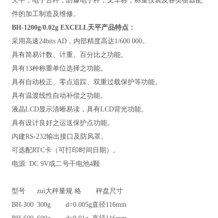
天平，电子台秤，防爆电子秤，叉车称，称重仪表及各类衡器配
件的加工制造及维修。
BH-1200g/0.02g EXCELL天平产品特点：
采用高速24bits AD，内部精度高达1/600 000。
具有简易计数、计重、百分比之功能。
具有13种称重单位选择之功能。
具有自动校正、零点追踪、双重过载保护等功能。
具有温渡线性自动补偿之功能。
液晶LCD显示清晰易读，具有LCD背光功能。
具有设计良好之运送保护点功能。
内建RS-232输出接口及防风罩。
可选配RTC卡（可打印时间日期）。
电源: DC 9V或二号干电池4颗
型号
zui大秤量
规 格
秤盘尺寸
BH-300
300g
d=0.005g
直径116mm