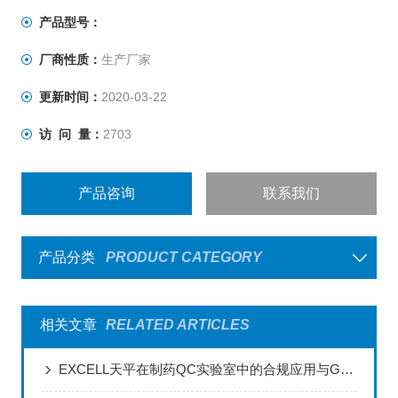
具有温渡线性自动补偿之功能。
产品型号：
液晶LCD显示清晰易读，具有LCD背光功能。
厂商性质：
生产厂家
具有设计良好之运送保护点功能。
内建RS-232输出接口及防风罩。
更新时间：
2020-03-22
访 问 量：
2703
产品咨询
联系我们
产品分类
PRODUCT CATEGORY
相关文章
RELATED ARTICLES
EXCELL天平在制药QC实验室中的合规应用与GMP验证要点