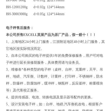
BH-600
600g
d=0.01g
直径116mm
BH-1200
1200g
d=0.02g
124*144mm
BH-3000
3000g
d=0.05g
124*144mm
电子秤售后服务：
本公司所售EXCELL英展产品为原厂产品，假一赔十！！！
1、上海地区24小时上门服务，江浙附近地区48小时上门服务，其
它地区按实际情况而定。
2、自本公司购买的电子秤提供1年的免费保修服务，用户可对电
子秤进行延长保修期服务，具体费用请与业务员。
3、维修各*各种类型的电子秤（桌秤、台秤、克重秤，天平、吊
秤、地磅、汽车衡、计数秤、计重秤，打印秤，不锈钢秤，防水
秤，防爆秤，防腐蚀秤，缓冲秤，钢瓶秤，反应釜秤、称重模块
等）及代客校正服务。
4、提供传感器、电池、转换电源及显示器等配件的更换。
5、设计安装电子秤，如：台秤、地磅,汽车衡机改电，根据客户