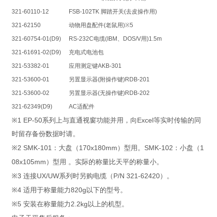
321-60110-12
FSB-102TK
脚踏开关
(
去皮操作用
)
321-62150
动物用盘配件
(
老鼠用
)※5
321-60754-01(D9)
RS-232C
电缆
(IBM
、
DOS/V
用
)1.5m
321-61691-02(D9)
充电式电池包
321-53382-01
应用测定键
AKB-301
321-53600-01
另置显示器
(
附操作键
)RDB-201
321-53600-02
另置显示器
(
无操作键
)RDB-202
321-62349(D9)
AC
适配件
※1 EP-50
Excel
系列上与直通视窗功能并用，向
等实时传输的同
时留存备份数据时请。
※2 SMK-101
170x180mm
SMK-102
1
：大盘（
）型用。
：小盘（
08x105mm
）型用
。实际的称量比天平的称量小。
※3
UX/UW
P/N 321-62420
连接
系列时另购电缆（
）。
※4
820g
适用于称量能力
以下的型号。
※5
2.2kg
安装在称量能力
以上的机型。