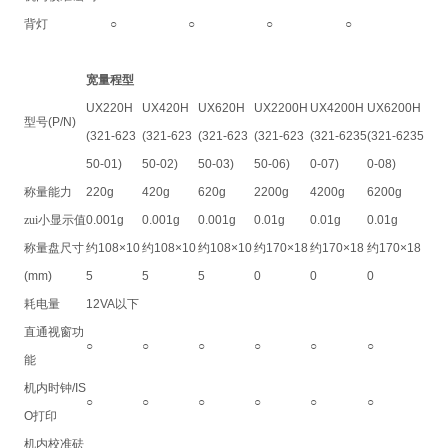
背灯
○
○
○
○
宽量程型
UX220H
UX420H
UX620H
UX2200H
UX4200H
UX6200H
型号
(P/N)
(321-623
(321-623
(321-623
(321-623
(321-6235
(321-6235
50-01)
50-02)
50-03)
50-06)
0-07)
0-08)
称量能力
220g
420g
620g
2200g
4200g
6200g
zui小显示值
0.001g
0.001g
0.001g
0.01g
0.01g
0.01g
称量盘尺寸
约
108×10
约
108×10
约
108×10
约
170×18
约
170×18
约
170×18
(mm)
5
5
5
0
0
0
耗电量
12VA
以下
直通视窗功
○
○
○
○
○
○
能
机内时钟
/IS
○
○
○
○
○
○
O
打印
机内校准砝