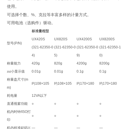
使用。
%
可选择个数、
、克拉等丰富多样的计量方式。
可用电池（选购件）驱动。
标准量程型
UX420S
UX820S
UX4200S
UX8200S
型号
(P/N)
(321-62350-0
(321-62350-0
(321-62350-0
(321-62350-1
4)
5)
9)
0)
称量能力
420g
820g
4200g
8200g
zui小显示值
0.01g
0.01g
0.1g
0.1g
称量盘尺寸
(m
约
108×105
约
108×105
约
170×180
约
170×180
m)
耗电量
12VA
以下
直通视窗功能
○
○
○
○
机内时钟
/ISO
打
○
○
○
○
印
机内校准砝码
※
—
—
—
—