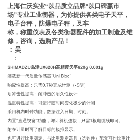
上海仁沃实业“以品质立品牌*以口碑赢市
场”专业工业衡器，为你提供各类电子天平，
电子台秤，防爆电子秤，叉车
称，称重仪表及各类衡器配件的加工制造及维
修，咨询，选购产品！
：吴
：
SHIMADZU岛津UX620H高精度天平620g 0.001g
Uni Bloc
装载新一代质量传感器“
”
0.7
-S
响应性提高：只需
秒完成计测（
型）
耐冲击性提高：耐冲击的耐久性设计
温度特性提高：可进行随时间变化极少的计测
采用机内时钟功能，数据注入日期、时刻。
1
内置“直通视窗”功能，与计算机连接，只需
根电缆线即可。
附在计量时可了解目标的模拟显示。
也可进行比重测定。与比重测定器具（选购件）配套可作比重计