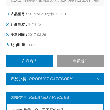
仁沃公司始终以产品质量为根，服务为本的企业方针为客
户提供各类电子天平，电子台秤，防爆电子秤，叉车称，
称重仪表及各类衡器配件的加工制造及维修.
产品型号：
SHIMADZU岛津UX620H
厂商性质：
生产厂家
更新时间：
2017-03-29
访 问 量：
1159
产品咨询
联系我们
产品分类
PRODUCT CATEGORY
相关文章
RELATED ARTICLES
如何衡量一台电子天平的性能