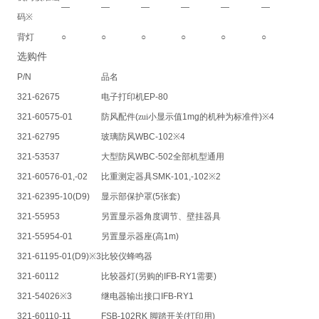
—
—
—
—
—
—
码
※
背灯
○
○
○
○
○
○
选购件
P/N
品名
321-62675
电子打印机
EP-80
321-60575-01
防风配件
(
zui小显示值
1mg
的机种为标准件
)※4
321-62795
玻璃防风
WBC-102※4
321-53537
大型防风
WBC-502
全部机型通用
321-60576-01,-02
比重测定器具
SMK-101,-102※2
321-62395-10(D9)
显示部保护罩
(5
张套
)
321-55953
另置显示器角度调节、壁挂器具
321-55954-01
另置显示器座
(
高
1m)
321-61195-01(D9)※3
比较仪蜂鸣器
321-60112
比较器灯
(
另购的
IFB-RY1
需要
)
321-54026※3
继电器输出接口
IFB-RY1
321-60110-11
FSB-102RK
脚踏开关
(
打印用
)