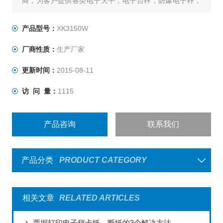
商，为客户提供各类电子天平，电子台秤，防爆电子秤，
叉车称，称重仪表及各类衡器配件的加工制造及维修；上
海，嘉兴，昆山，杭州，苏州，南京，合肥，重庆，北
产品型号：
XK3150W
京，天津，河北全国联网服务，不用再为售后烦恼，让您
厂商性质：
生产厂家
称心如意。
:
更新时间：
2015-08-11
访 问 量：
1115
产品咨询
联系我们
产品分类
PRODUCT CATEGORY
相关文章
RELATED ARTICLES
票据打印电子秤卡纸、断纸的3个解决方法