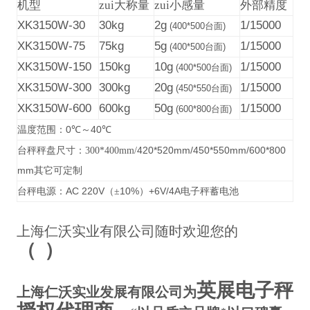
机型
zui大称量
zui小感量
外部精度
XK3150W-30
30kg
2g
1/15000
(400*500
台面
)
XK3150W-75
75kg
5g
1/15000
(400*500
台面
)
XK3150W-150
150kg
10g
1/15000
(400*500
台面
)
XK3150W-300
300kg
20g
1/15000
(450*550
台面
)
XK3150W-600
600kg
50g
1/15000
(600*800
台面
)
0
40
温度范围：
℃
～
℃
420*520mm/450*550mm/600*800
台秤秤盘尺寸：300*400mm/
mm
其它可定制
AC 220V
10%
+6V/4A
台秤电源：
（±
）
电子秤蓄电池
上海仁沃实业有限公司随时欢迎您的
（
）
英展电子秤
上海仁沃实业发展有限公司为