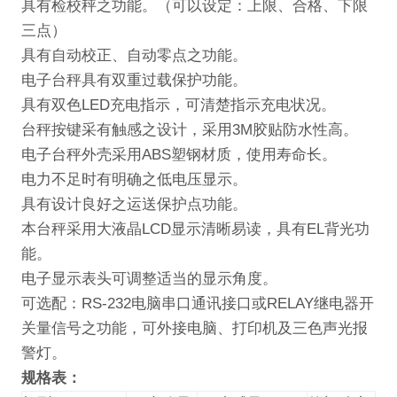
具有检校秤之功能。（可以设定：
上限
、合格、下限
三点）
具有自动校正、自动零点之功能。
电子台秤具有双重过载保护功能。
具有双色
LED
充电指示，可清楚指示充电状况。
台秤按键采有触感之设计，采用
3M
胶贴防水性高。
电子台秤外壳采用
ABS
塑钢材质，使用寿命长。
电力不足时有明确之低电压显示。
具有设计良好之运送保护点功能。
本台秤采用大液晶
LCD
显示清晰易读，具有
EL
背光功
能。
电子显示表头可调整适当的显示角度。
可选配：
RS-232
电脑串口通讯接口
或
RELAY
继电器开
关量信号
之功能，可外接电脑、打印机及三色声光报
警灯。
规格表：