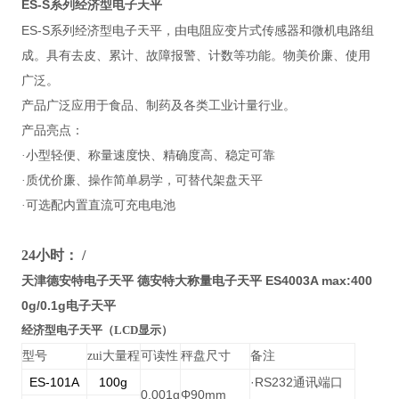
ES-S
系列经济型电子天平
ES-S
系列经济型电子天平，由电阻应变片式传感器和微机电路组
成。具有去皮、累计、故障报警、计数等功能。物美价廉、使用
广泛。
产品广泛应用于食品、制药及各类工业计量行业。
产品亮点：
·小型轻便、称量速度快、精确度高、稳定可靠
·质优价廉、操作简单易学，可替代架盘天平
·可选配内置直流可充电电池
24
小时： /
天津德安特电子天平 德安特大称量电子天平 ES4003A max:400
0g/0.1g电子天平
经济型电子天平（LCD显示）
型号
zui大量程
可读性
秤盘尺寸
备注
ES-101A
100g
·RS232
通讯端口
0.001g
Φ90mm