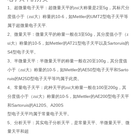
1
2
5g
、超微量电子天平：超微量天平的zui大称量是
至
，其标尺分
10-6
Mettler
UMT2
度值小于（zui大）称量的
，如
的
型电子天平等
.
属于超微量电子天平
2
3
50g
、微量天平：微量天平的称量一般在
至
，其分度值小于（z
10-5
Mettler
AT21
Sartoruis
ui大）称量的
，如
的
型电子天平以及
的
S4
型电子天平。
3
20
100g
、半微量天平：半微量天平的称量一般在
至
，其分度值
10-5
Mettler
AE50
Sarto
小于（zui大）称量的
，如
的
型电子天平和
ruis
M25D
的
型电子天平等均属于此类。
4
100
200g
、常量电子天平：此种天平的zui大称量一般在
至
，其
10-5
Mettler
AE200
分度值小于（zui大）称量的
，如
的
型电子天平
Sartoruis
A120S
A200S
和
的
、
型电子天平均属于常量电子天平。
5
、分析天平：其实电子分析天平，是常量天平、半微量天平、微
量天平和超