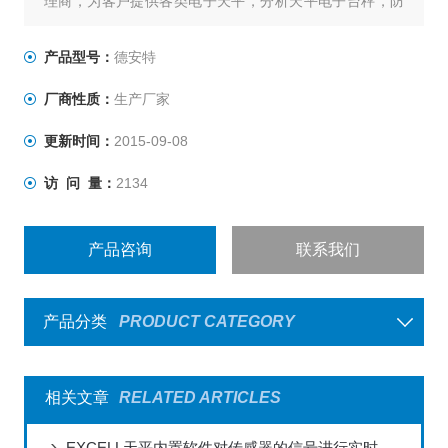
理商，为客户提供各类电子天平，分析天平电子台秤，防
爆电子秤，叉车称，称重仪表及各类衡器配件的加工制造
及维修；上海，嘉兴，昆山，杭州，苏州，南京，合肥，
产品型号：
德安特
重庆，北京，天津，河北全国联网服务，不用再为售后烦
厂商性质：
生产厂家
恼，让您称心如意。
更新时间：
2015-09-08
访 问 量：
2134
产品咨询
联系我们
产品分类
PRODUCT CATEGORY
相关文章
RELATED ARTICLES
EXCELL天平内置软件对传感器的信号进行实时处理和分析