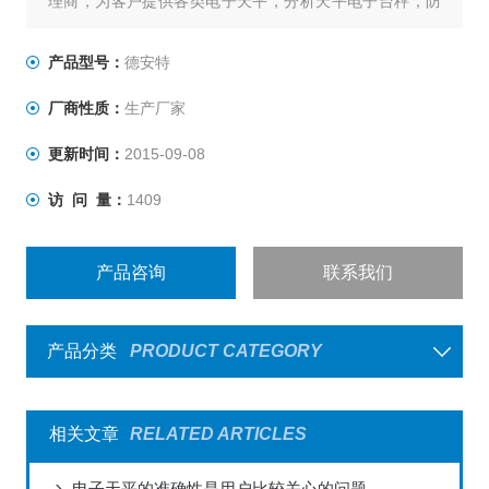
理商，为客户提供各类电子天平，分析天平电子台秤，防
爆电子秤，叉车称，称重仪表及各类衡器配件的加工制造
及维修；上海，嘉兴，昆山，杭州，苏州，南京，合肥，
产品型号：
德安特
重庆，北京，天津，河北全国联网服务，不用再为售后烦
厂商性质：
生产厂家
恼，让您称心如意。
更新时间：
2015-09-08
访 问 量：
1409
产品咨询
联系我们
产品分类
PRODUCT CATEGORY
相关文章
RELATED ARTICLES
电子天平的准确性是用户比较关心的问题