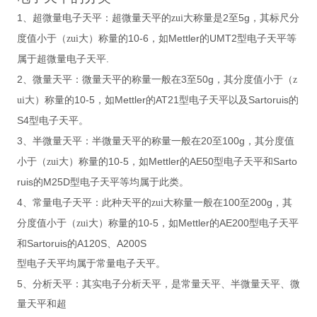
1
2
5g
、超微量电子天平：超微量天平的zui大称量是
至
，其标尺分
10-6
Mettler
UMT2
度值小于（zui大）称量的
，如
的
型电子天平等
.
属于超微量电子天平
2
3
50g
、微量天平：微量天平的称量一般在
至
，其分度值小于（z
10-5
Mettler
AT21
Sartoruis
ui大）称量的
，如
的
型电子天平以及
的
S4
型电子天平。
3
20
100g
、半微量天平：半微量天平的称量一般在
至
，其分度值
10-5
Mettler
AE50
Sarto
小于（zui大）称量的
，如
的
型电子天平和
ruis
M25D
的
型电子天平等均属于此类。
4
100
200g
、常量电子天平：此种天平的zui大称量一般在
至
，其
10-5
Mettler
AE200
分度值小于（zui大）称量的
，如
的
型电子天平
Sartoruis
A120S
A200S
和
的
、
型电子天平均属于常量电子天平。
5
、分析天平：其实电子分析天平，是常量天平、半微量天平、微
量天平和超