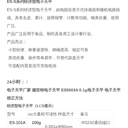
ES-S
系列经济型电子天平
ES-S
系列经济型电子天平，由电阻应变片式传感器和微机电路组
成。具有去皮、累计、故障报警、计数等功能。物美价廉、使用
广泛。
产品广泛应用于食品、制药及各类工业计量行业。
产品亮点：
·小型轻便、称量速度快、精确度高、稳定可靠
·质优价廉、操作简单易学，可替代架盘天平
·可选配内置直流可充电电池
24
小时： /
电子天平厂家 德安特电子天平 ES5003A 0.1g电子天平 电子天平
校正方法
经济型电子天平（LCD显示）
型号
zui大量程
可读性
秤盘尺寸
备注
ES-101A
100g
·RS232
通讯端口
0.001g
Φ90mm