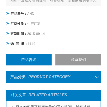
A&D一直致力研制性能，精密稳定，坚固耐用的电子天
平、分析仪器和各类型称重设备，以满足各称重领域的不
同需求。用户遍布世界各行各业。A&D电子天平亦荣获了
产品型号：
AND
由我国国家技术监督局经严格检定后颁发的<计量器具形式
厂商性质：
生产厂家
批准证书>，印证了A&D天平的技术规格和性能指标。
更新时间：
2015-09-14
访 问 量：
1149
产品咨询
联系我们
产品分类
PRODUCT CATEGORY
相关文章
RELATED ARTICLES
日本AND天平精密称量的“匠心范例”，以科技赋能全球实验室