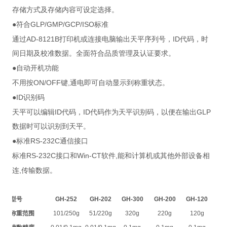
存储方式及存储内容可设定选择。
●
GLP/GMP/GCP/ISO
符合
标准
AD-8121B
ID
通过
打印机或连接电脑输出天平序列号，
代码，时
间日期及校准数据。全面符合品质管理及认证要求。
●
自动开机功能
ON/OFF
,
不用按
键
通电即可自动显示到称重状态。
●ID
识别码
ID
ID
GLP
天平可以编辑
代码，
代码作为天平识别码，以便在输出
数据时可以识别到天平。
●
RS-232C
标准
通信接口
RS-232C
Win-CT
,
标准
接口和
软件
能和计算机或其他外部设备相
,
连
传输数据。
型号
GH-252
GH-202
GH-300
GH-200
GH-120
称重范围
101/250g
51/220g
320g
220g
120g