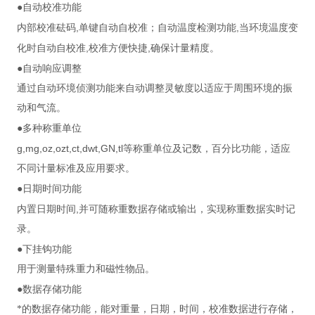
●
自动校准功能
,
,
内部校准砝码
单键自动自校准；自动温度检测功能
当环境温度变
,
,
化时自动自校准
校准方便快捷
确保计量精度。
●
自动响应调整
通过自动环境侦测功能来自动调整灵敏度以适应于周围环境的振
动和气流。
●
多种称重单位
g,mg,oz,ozt,ct,dwt,GN,tl
等称重单位及记数，百分比功能，适应
不同计量标准及应用要求。
●
日期时间功能
,
内置日期时间
并可随称重数据存储或输出，实现称重数据实时记
录。
●
下挂钩功能
用于测量特殊重力和磁性物品。
●
数据存储功能
*的数据存储功能，能对重量，日期，时间，校准数据进行存储，