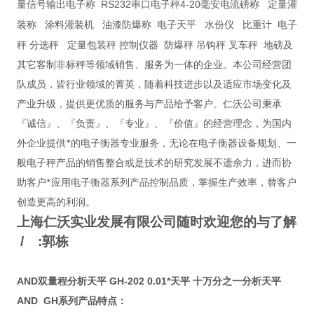
RS232
4-20
量信号输出电子称
串口电子秤
毫安电流磅称
定量灌
装称
涂料灌装机
油漆防爆称
电子天平
水份仪
比重计
电子
秤
分选秤
定量包装秤
控制仪器
防爆秤
吊钩秤
叉车秤
地磅及
其它客制非标秤等领域销售、服务为一体的企业。本公司经营团
队成员，皆行业领域的菁英，随着科技进步以及适应市场变化及
产业升级，提供更优质的服务与产品给予客户。仁沃公司秉承
『诚信』、『负责』、『专业』、『价值』的经营理念，为国内
外企业提供*的电子衡器专业服务，无论在电子衡器设备规划、一
般电子秤产品的销售整合或是技术的研究发展不遗余力，进而协
助客户*应用电子衡器系列产品控制品质，掌握生产效率，替客户
创造更高的利润。
上海仁沃实业发展有限公司随时欢迎您的与了解
/
:
郭栋
AND双量程分析天平 GH-202 0.01*天平 十万分之一分析天平
AND GH
系列产品特点：