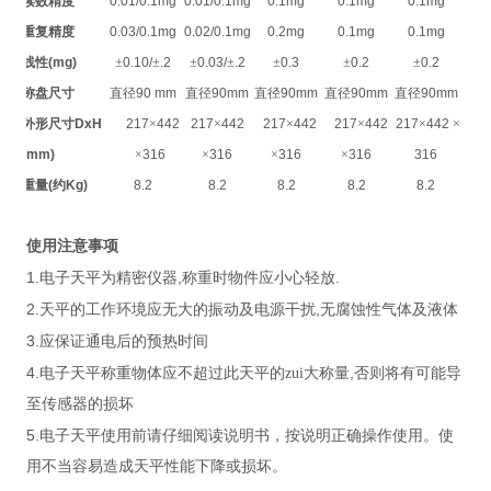
读数精度
0.01/0.1mg
0.01/0.1mg
0.1mg
0.1mg
0.1mg
重复精度
0.03/0.1mg
0.02/0.1mg
0.2mg
0.1mg
0.1mg
线性
(mg)
±
0.10/
±
.2
±
0.03/
±
.2
±
0.3
±
0.2
±
0.2
称盘尺寸
直径
90 mm
直径
90mm
直径
90mm
直径
90mm
直径
90mm
外形尺寸
DxH
217
×
442
217
×
442
217
×
442
217
×
442
217
×
442
×
(mm)
×
316
×
316
×
316
×
316
316
重量
(
约
Kg)
8.2
8.2
8.2
8.2
8.2
使用注意事项
1.
,
.
电子天平为精密仪器
称重时物件应小心轻放
2.
,
天平的工作环境应无大的振动及电源干扰
无腐蚀性气体及液体
3.
应保证通电后的预热时间
4.
,
电子天平称重物体应不超过此天平的zui大称量
否则将有可能导
至传感器的损坏
5.
电子天平使用前请仔细阅读说明书，按说明正确操作使用。使
用不当容易造成天平性能下降或损坏。