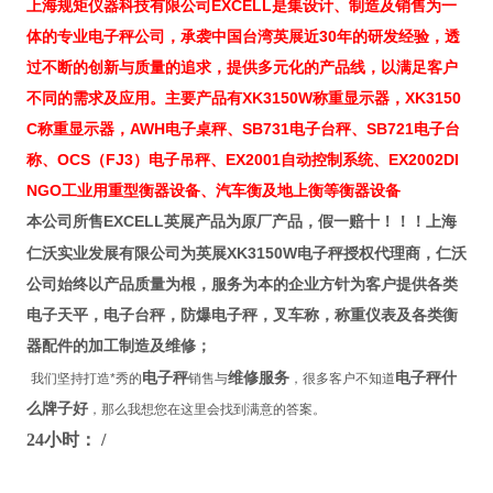
上海规矩仪器科技有限公司EXCELL是集设计、制造及销售为一
体的专业电子秤公司，承袭中国台湾英展近30年的研发经验，透
过不断的创新与质量的追求，提供多元化的产品线，以满足客户
不同的需求及应用。主要产品有XK3150W称重显示器，XK3150
C称重显示器，AWH电子桌秤、SB731电子台秤、SB721电子台
称、OCS（FJ3）电子吊秤、EX2001自动控制系统、EX2002DI
NGO工业用重型衡器设备、汽车衡及地上衡等衡器设备
EXCELL
本公司所售
英展产品为原厂产品，假一赔十！！！上海
XK3150W
仁沃实业发展有限公司为英展
电子秤授权代理商，仁沃
公司始终以产品质量为根，服务为本的企业方针为客户提供各类
电子天平，电子台秤，防爆电子秤，叉车称，称重仪表及各类衡
器配件的加工制造及维修；
电子秤
维修服务
电子秤什
我们坚持打造*秀的
销售与
，很多客户不知道
么牌子好
，那么我想您在这里会找到满意的答案。
24
小时： /