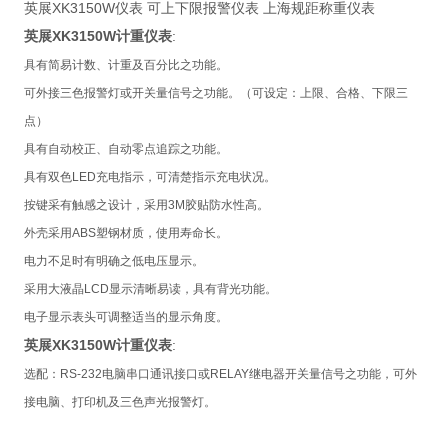
英展XK3150W仪表 可上下限报警仪表 上海规距称重仪表
XK3150W
:
英展
计重仪表
具有简易计数、计重及百分比之功能。
可外接三色报警灯或开关量信号之功能。（可设定：上限、合格、下限三
点）
具有自动校正、自动零点追踪之功能。
具有双色
LED
充电指示，可清楚指示充电状况。
按键采有触感之设计，采用
3M
胶贴防水性高。
外壳采用
ABS
塑钢材质，使用寿命长。
电力不足时有明确之低电压显示。
采用大液晶
LCD
显示清晰易读，具有背光功能。
电子显示表头可调整适当的显示角度。
XK3150W
:
英展
计重仪表
选配：
RS-232
电脑串口通讯接口或
RELAY
继电器开关量信号之功能，可外
接电脑、打印机及三色声光报警灯。