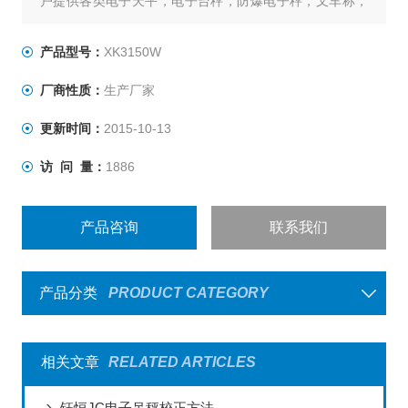
户提供各类电子天平，电子台秤，防爆电子秤，叉车称，
称重仪表及各类衡器配件的加工制造及维修；上海，嘉
兴，昆山，杭州，南京，合肥，重庆，北京，天津，河北
产品型号：
XK3150W
全国联网服务，不用再为售后烦恼，让您称心如意。
厂商性质：
生产厂家
更新时间：
2015-10-13
访 问 量：
1886
产品咨询
联系我们
产品分类
PRODUCT CATEGORY
相关文章
RELATED ARTICLES
钰恒JC电子吊秤校正方法