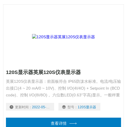
120S显示器英展120S仪表显示器
英展120S仪表显示器：前面板符合 IP65防泼水标准。电流/电压输
出接口(4 ~ 20 mA/0 ~ 10V)、控制 I/O(4I/4O) + Setpoint In (BCD
code)、控制 I/O(8I/8O) 。六位数LED(0.63“字高)显示。一般秤重
到控制系统，应用范围广泛。高性能 A/D 转换器，最高 120 次/秒
更新时间：
2022-05-25
型号：
120S显示器
取样速度。可接 8 组 350 欧姆 感应器。
查看详情