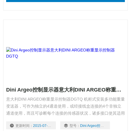
Dini Argeo控制显示器意大利DINI ARGEO称重显示控制器DGTQ
意大利DINI ARGEO称重显示控制器DGTQ 机柜式安装多功能重量
变送器，可作为独立的4通道使用，或经接线盒连接的4个非独立
通道使用，而且可诊断每个连接的传感器状况，诸多接口使其适用
于任何自动化系统。还提供经CE-M认证型号（OIML R-76 / EN
更新时间：
2015-07-09
型号：
Dini Argeo控制显示器
45501）。 ：郭