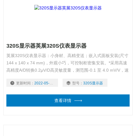
320S显示器英展320S仪表显示器
英展320S仪表显示器：小身材、高精变送；嵌入式面板安装(尺寸
144 x 140 x 74 mm)，外观小巧，可控制柜密集安装。*采用高速
高精度A/D转换0.2μV/D高灵敏度量，测范围-0.1 至 4.0 mV/V，速
率高达360 次/秒，多级数字滤波模式可设 。*全隔离0-10V/4-
更新时间：
2022-05-25
型号：
320S显示器
20mA模拟量输出。*内置全隔离RS485/RS232串口高速同步输
出；灵活的通讯方式（连续发送和指令应答）
查看详情