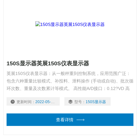
150S显示器英展150S仪表显示器
英展150S仪表显示器：从一般秤重到控制系统，应用范围广泛：
包含六种重量比较模式、补投料、泄料操作 (手动或自动)、批次循
环次数、重量及次数累计等模式。 高性能A/D接口：0.12?VD 高
灵敏度、每秒 120 次高取样速度、量测范围 -0.1 mV/V ~ 4.0
更新时间：
2022-05-25
型号：
150S显示器
mV/V。 灵活的校正方式：可做一般 2 点校正或 5 点线性校正，并
可直接输入或读出电压值 mV/V，不需实际重量之负载，
查看详情