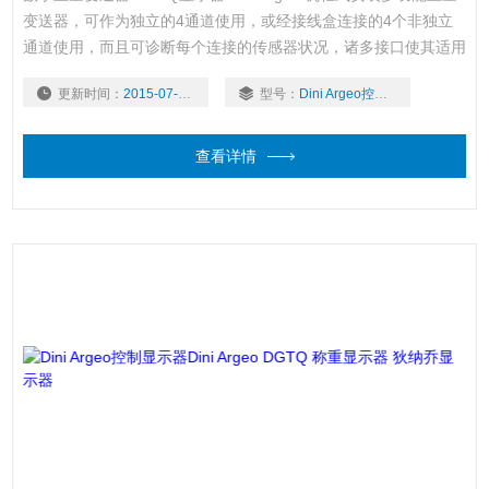
变送器，可作为独立的4通道使用，或经接线盒连接的4个非独立
通道使用，而且可诊断每个连接的传感器状况，诸多接口使其适用
于任何自动化系统。还提供经CE-M认证型号（OIML R-76 / EN
更新时间：
2015-07-09
型号：
Dini Argeo控制显示器
45501）。 ：郭
查看详情