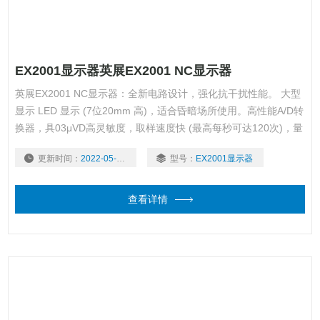
EX2001显示器英展EX2001 NC显示器
英展EX2001 NC显示器：全新电路设计，强化抗干扰性能。 大型
显示 LED 显示 (7位20mm 高)，适合昏暗场所使用。高性能A/D转
换器，具03μVD高灵敏度，取样速度快 (最高每秒可达120次)，量
测范围-1~ 20mV/V。除一般2点校正外，可作5点线性校正。具可
更新时间：
2022-05-25
型号：
EX2001显示器
二阶数字滤波器，可有效抑制现场环境所产生之振动。具有动物秤
之功能，显示快速、稳定。
查看详情