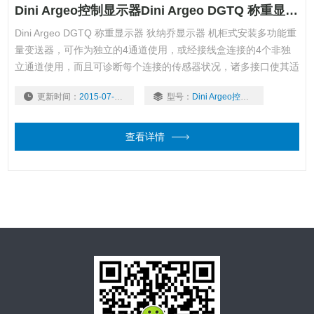
Dini Argeo控制显示器Dini Argeo DGTQ 称重显示器 狄纳乔显示器
Dini Argeo DGTQ 称重显示器 狄纳乔显示器 机柜式安装多功能重
量变送器，可作为独立的4通道使用，或经接线盒连接的4个非独
立通道使用，而且可诊断每个连接的传感器状况，诸多接口使其适
用于任何自动化系统。还提供经CE-M认证型号（OIML R-76 / EN
更新时间：
2015-07-09
型号：
Dini Argeo控制显示器
45501）。 ：郭
查看详情