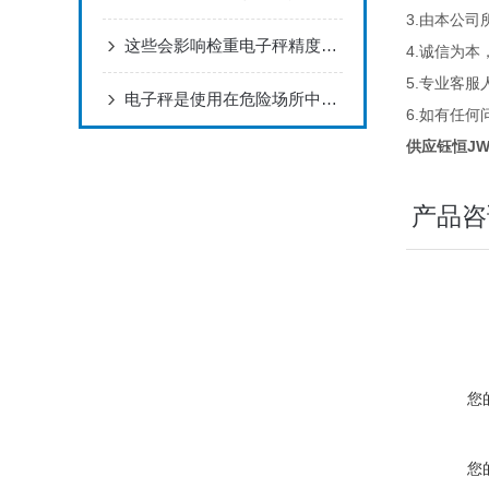
3.
由本公司
这些会影响检重电子秤精度的因素您知道吗？
4.
诚信为本
5.
专业客服
电子秤是使用在危险场所中的特殊称重工具
6.
如有任何
供应钰恒JWE
产品咨
您
您