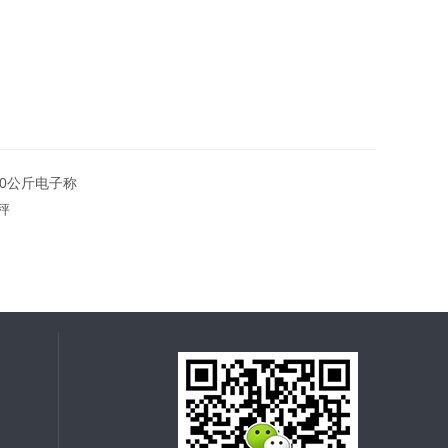
-30公斤电子称
秤