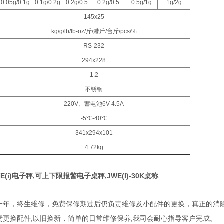
0.05g/0.1g
0.1g/0.2g
0.2g/0.5
0.2g/0.5
0.5g/1g
1g/2g
145x25
kg/g/lb/lb-oz/
斤
/
港斤
/
台斤
/pcs/%
RS-232
294x228
1.2
不锈钢
220V
、蓄电池
6V 4.5A
-5
℃
-40
℃
341x294x101
4.72kg
(i)电子秤,可上下限报警电子桌秤,JWE(I)-30K桌称
一年，终生维修，免费保修期过后仍负责维修及小配件的更换，真正的消
,
,
责更换配件
以旧换新，简单的日常维修保养
我司会耐心指导客户完成。