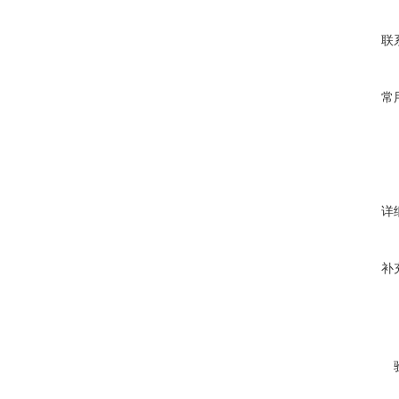
联
常
详
补