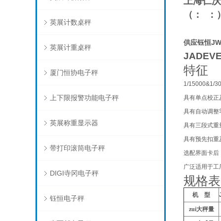
上海仁沃
（
：
：
英展计数桌秤
供应钰恒JWE
英展计重桌秤
JADEVE
特征
厦门恒协电子秤
1/15000&1/3
上下限报警功能电子秤
具有单点校正
具有自动调整
英展称重显示器
具有三段式重
具有预先扣重
带打印滚筒电子秤
选配界面卡后
广泛适用于工
DIGI寺冈电子秤
规格表
机
型
钰恒电子秤
zui大秤量