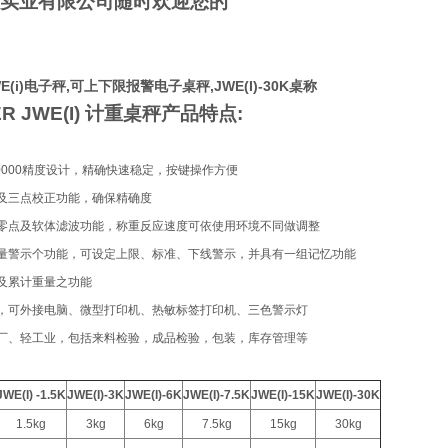
实业有限公司随时欢迎您的
）
(i)电子秤,可上下限报警电子桌秤,JWE(I)-30K桌称
R JWE(I)
计重桌秤产品特点
:
0000
精度设计，精确快速稳定，按键操作方便
及三点校正功能，确保精确度
零点及软体滤波功能，称重反应速度可依使用环境不同做调整
量警示个功能，可设定上限、标准、下线警示，并具有一组记忆功能
及累计重量之功能
，可外接电脑、微型打印机、热敏标签打印机、三色警示灯
厂、轻工业，包括来料检验，成品检验，包装，库存管理等
JWE(I) -1.5K
JWE(I)-3K
JWE(I)-6K
JWE(I)-7.5K
JWE(I)-15K
JWE(I)-30K
1.5kg
3kg
6kg
7.5kg
15kg
30kg