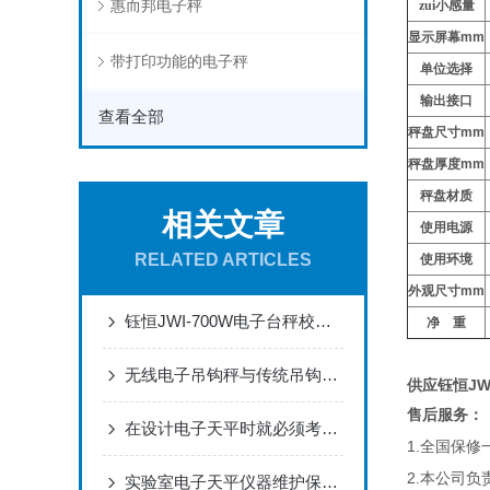
惠而邦电子秤
zui小感量
显示屏幕
mm
带打印功能的电子秤
单位选择
输出接口
查看全部
秤盘尺寸
mm
秤盘厚度
mm
秤盘材质
相关文章
使用电源
RELATED ARTICLES
使用环境
外观尺寸
mm
钰恒JWI-700W电子台秤校正方法
净
重
无线电子吊钩秤与传统吊钩秤有何区别？
供应钰恒JWE
售后服务：
在设计电子天平时就必须考虑到其稳定性和可靠性
1.
全国保修
2.
本公司负
实验室电子天平仪器维护保养“四项要求”