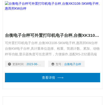
台衡电子台秤可外置打印机电子台秤,台衡XK3108-SKW电子秤,惠而邦KW台秤
可外置打印机电子台秤,台衡XK3108-SKW电子秤,惠而邦KW台秤
台衡KW电子台秤,具计重单位选择、检重、简易计数、累加、动物
秤等功能,显示器角度可任意调节，方便操作,选配RS-232通讯端
口，可连接电脑或打印机 ,L型磅台采用精工焊接,坚固耐用。超薄
更新时间：
2023-06-29
型号：
台衡电子台秤
型压铸铝磅体及不锈钢台面,轻巧耐用（L型除外）
查看详情