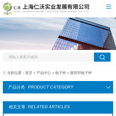
当前位置：
首页
>
产品中心
>
电子秤
> 惠而邦电子秤
产品分类
PRODUCT CATEGORY
相关文章
RELATED ARTICLES