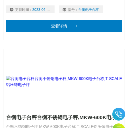
口，可连接电脑或打印机 ,L型磅台采用精工焊接,坚固耐用。超薄
更新时间：
2023-06-29
型号：
台衡电子台秤
型压铸铝磅体及不锈钢台面,轻巧耐用（L型除外）
查看详情
台衡电子台秤台衡不锈钢电子秤,MKW-600K电子台称,T-SCALE铝压铸电子秤
台衡不锈钢电子秤,MKW-600K电子台称,T-SCALE铝压铸电子秤