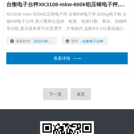
台衡电子台秤XK3108-mkw-600k铝压铸电子秤,台衡KW电子秤,600kg电子称
XK3108-mkw-600k铝压铸电子秤,台衡KW电子秤,600kg电子称 台
衡KW电子台秤,具计重单位选择、检重、简易计数、累加、动物秤
等功能,显示器角度可任意调节，方便操作,选配RS-232通讯端口，
可连接电脑或打印机 ,L型磅台采用精工焊接,坚固耐用。超薄型压
更新时间：
2023-06-29
型号：
台衡电子台秤
铸铝磅体及不锈钢台面,轻巧耐用（L型除外）
查看详情
下一页
末页