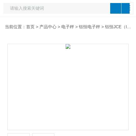
当前位置：
首页
>
产品中心
>
电子秤
>
钰恒电子秤
> 钰恒JCE（I）桌秤中国台湾钰恒JCE（I）计数称,高精度计数电子称什么品牌好,钰恒电子称