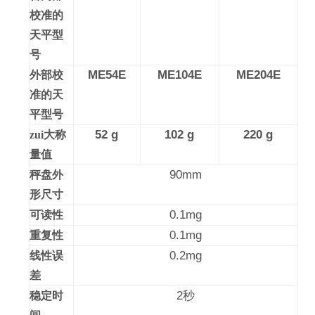
校准的
天平型
号
ME54E
ME104E
ME204E
外部校
准的天
平型号
52 g
102 g
220 g
zui大称
量值
90mm
秤盘外
形尺寸
0.1mg
可读性
0.1mg
重复性
0.2mg
线性误
差
2
秒
稳定时