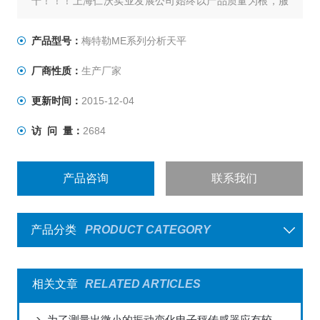
十！！！上海仁沃实业发展公司始终以产品质量为根，服
务为本的企业方针为客户提供各类电子天平，电子台秤，
防爆电子秤，叉车称，称重仪表及各类衡器配件的加工制
产品型号：
梅特勒ME系列分析天平
造及维修.
厂商性质：
生产厂家
更新时间：
2015-12-04
访 问 量：
2684
产品咨询
联系我们
产品分类
PRODUCT CATEGORY
相关文章
RELATED ARTICLES
为了测量出微小的振动变化电子秤传感器应有较高的灵敏度