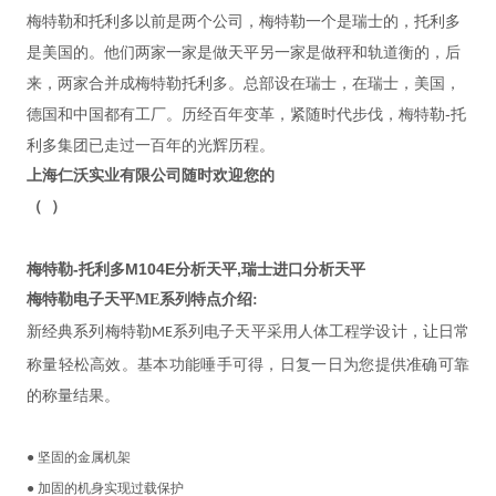
梅特勒和托利多以前是两个公司，梅特勒一个是瑞士的，托利多
是美国的。他们两家一家是做天平另一家是做秤和轨道衡的，后
来，两家合并成梅特勒托利多。总部设在瑞士，在瑞士，美国，
德国和中国都有工厂。历经百年变革，紧随时代步伐，梅特勒-托
利多集团已走过一百年的光辉历程。
上海仁沃实业有限公司随时欢迎您的
（
）
梅特勒-托利多M104E分析天平,瑞士进口分析天平
梅特勒电子天平
ME
系列特点介绍
:
新经典系列梅特勒
系列电子天平采用人体工程学设计，让日常
ME
称量轻松高效。基本功能唾手可得，日复一日为您提供准确可靠
的称量结果。
●
坚固的金属机架
●
加固的机身实现过载保护