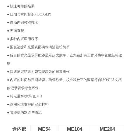
●
快速可靠的结果
●
日期与时间标识
(ISO/GLP)
●
自动内部校准技术
●
界面直观
●
多种内置应用程序
●
圆弧边缘和光滑表面确保清洁轻松简单
●
醒目的背光显示屏能够显示超大数字，让您在所有工作环境中都能轻松读
取
●
快速测定结果为您实现高效的日常操作
●
内置的时间与日期标识，确保称量、校准和校正的数据符合
ISO/GLP
文档
的记录要求绿色环保
●
耗电量zui大降低
50
％
●
选用环境友好的安全材料
●
节能型的制造与物流
ME54
ME104
ME204
含内部