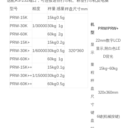
RS-232
选配
端口，可连接迷你打印机、标签打印机及电脑
型号
精度
秤量
感量
mm
秤盘尺寸
PRW-15K
15kg
0.5g
机
PRW-30K
1/30000
30kg
1g
PRW/PRW+
型
PRW-60K
60kg
2g
22mm
数字
LCD
PRW-15K+
15kg
0.2g
显
显示
,
附白色
LE
PRW-30K+
1/60000
30kg
0.5g
320*360
示
D
背光
PRW-60K+
60kg
1g
量
PRW-15K++
15kg
0.1g
15kg~60kg
程
PRW-30K++
1/15000
30kg
0.2g
秤
PRW-60K++
60kg
0.5g
盘
320x360mm
尺
寸
键
6
键
(
机械按键
)
盘