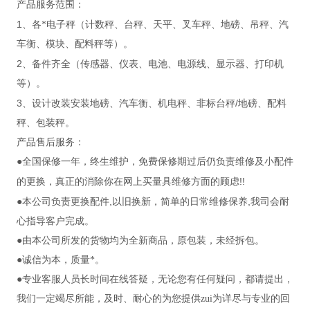
产品服务范围：
1
、各*电子秤（计数秤、台秤、天平、叉车秤、地磅、吊秤、汽
车衡、模块、配料秤等）。
2
、备件齐全（传感器、仪表、电池、电源线、显示器、打印机
等）。
3
/
、设计改装安装地磅、汽车衡、机电秤、非标台秤
地磅、配料
秤、包装秤。
产品售后服务：
●全国保修一年，终生维护，免费保修期过后仍负责维修及小配件
!!
的更换，真正的消除你在网上买量具维修方面的顾虑
,
,
●本公司负责更换配件
以旧换新，简单的日常维修保养
我司会耐
心指导客户完成。
●由本公司所发的货物均为全新商品，原包装，未经拆包。
●诚信为本，质量*。
●专业客服人员长时间在线答疑，无论您有任何疑问，都请提出，
我们一定竭尽所能，及时、耐心的为您提供zui为详尽与专业的回