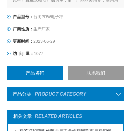
以生产机械式衡器产品为主，由于产品品质精良，深用用
户信赖，行销全台，有口皆碑,台衡秉持“品质服务、永远
*"的信念，不断推出一系列高品质产品，提高生产效益，同
产品型号：
台衡PRW电子秤
时坚持始终如一的承诺，提供*的售前与售后服务，为客户
厂商性质：
生产厂家
创造无限的价值与优势，是您值得信赖的事业伙伴。
更新时间：
2023-06-29
访 问 量：
1077
产品咨询
联系我们
产品分类
PRODUCT CATEGORY
相关文章
RELATED ARTICLES
标签打印秤现代商业与工业的智能称重与标识解决方案