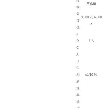
结
不锈钢
构
分
30,000d; 6,000
度
e
值
A
D
Σ
-
Δ
C
A
D
C
刷
≤
1/10
秒
新
速
率
操