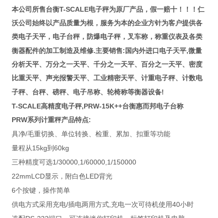
T-SCALE
本公司所售台衡
电子秤为原厂产品，假一赔十！！！仁
沃公司始终以产品质量为根，服务为本的企业方针为客户提供各
类电子天平，电子台秤，防爆电子秤，叉车称，称重仪表及各类
.
:
,
衡器配件的加工制造及维修
主要销售
国内外进口电子天平
微量
分析天平、万分之一天平、千分之一天平、百分之一天平、密度
比重天平、声光报警天平、工业精密天平、计重电子秤、计数电
!
子秤、台秤、磅秤、电子吊称、轮椅称等衡器设备
T-SCALE高精度电子秤,PRW-15K++台衡惠而邦电子台称
PRW
:
系列计重秤产品特点
/
具净
毛重切换、单位转换、检重、累加、扣重等功能
15kg
60kg
量程从
到
1/30000,1/60000,1/150000
三种精度可选
22mmLCD
LED
显示，附白色
背光
6
个按键，操作简单
/
,
40
供电方式采用充电
插电两用方式
充电一次可待机使用
小时