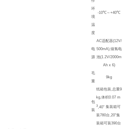
作
环
-10
℃
～
+40
℃
境
温
度
AC
适配器
(12V/
电
500mA),
镍氢电
源
池
(1.2V/2000m
Ah x 6)
毛
9kg
重
纸箱包装
,
总重
9
kg,
体积
0.07 m
包
3
,40"
集装箱可
装
装
780
台
,20"
集
装箱可装
390
台