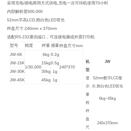
/
,
70
采用充电
插电两用方式供电
充电一次可待机使用
小时
600,000
内部解析度
52mm
LCD,
LED
字高
附白色
背光
:240mm x 370mm
秤盘尺寸
RS-232
选配
通讯端口，可连接电脑或外置打印机
型号
精度
秤量
感量
mm
秤盘尺寸
JW-6K
6kg
0.2g
机
JW
JW-15K
15kg
0.5g
1/30,000
240*370
型
JW-30K
30kg
1g
显
52mm
数字
LCD
显
JW-45K
45kg
1g
示
示
,
附白色
LED
背光
量
6kg~45kg
程
秤
盘
240x370mm
尺