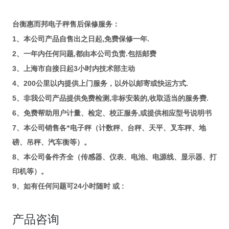
台衡惠而邦电子秤售后保修服务：
1
,
.
、本公司产品自售出之日起
免费保修一年
2
,
.
、一年内任何问题
都由本公司负责
包括邮费
3
3
、上海市自接日起
小时内技术部主动
4
200
.
、
公里以内提供上门服务，以外以邮寄或快运方式
5
,
,
.
、非我公司产品提供免费检测
非标安装的
收取适当的服务费
6
,
、免费帮助用户计量、检定、校正服务
或提供相应型号说明书
7
、本公司销售各*电子秤（计数秤、台秤、天平、叉车秤、地
磅、吊秤、汽车衡等）。
8
、本公司备件齐全（传感器、仪表、电池、电源线、显示器、打
印机等）。
9
24
:
、如有任何问题可
小时随时
或
产品咨询