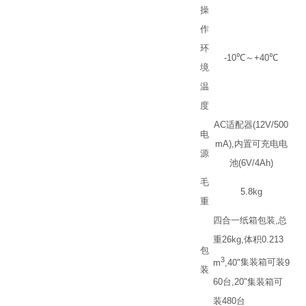
操
作
环
-10
℃
～
+40
℃
境
温
度
AC
适配器
(12V/500
电
mA),
内置可充电电
源
池
(6V/4Ah)
毛
5.8kg
重
四合一纸箱包装
,
总
重
26kg,
体积
0.213
包
3
m
,40"
集装箱可装
9
装
60
台
,20"
集装箱可
装
480
台