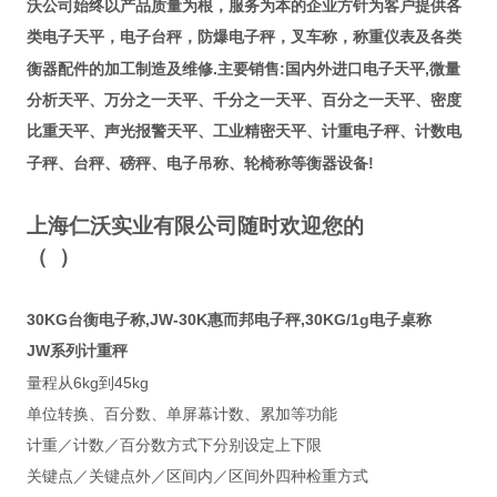
沃公司始终以产品质量为根，服务为本的企业方针为客户提供各
类电子天平，电子台秤，防爆电子秤，叉车称，称重仪表及各类
.
:
,
衡器配件的加工制造及维修
主要销售
国内外进口电子天平
微量
分析天平、万分之一天平、千分之一天平、百分之一天平、密度
比重天平、声光报警天平、工业精密天平、计重电子秤、计数电
!
子秤、台秤、磅秤、电子吊称、轮椅称等衡器设备
上海仁沃实业有限公司随时欢迎您的
（
）
30KG台衡电子称,JW-30K惠而邦电子秤,30KG/1g电子桌称
JW
系列计重秤
6kg
45kg
量程从
到
单位转换、百分数、单屏幕计数、累加等功能
计重／计数／百分数方式下分别设定上下限
关键点／关键点外／区间内／区间外四种检重方式