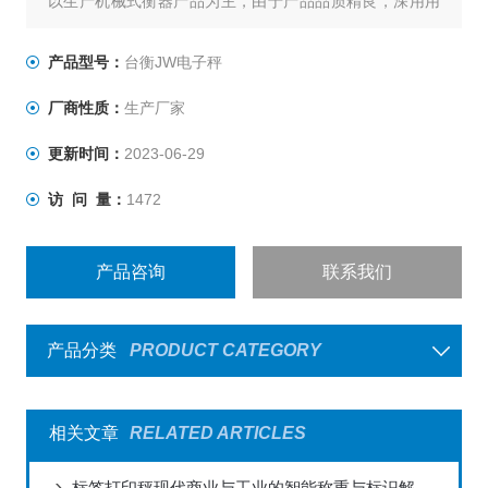
以生产机械式衡器产品为主，由于产品品质精良，深用用
户信赖，行销全台，有口皆碑,台衡秉持“品质服务、永远
*"的信念，不断推出一系列高品质产品，提高生产效益，同
产品型号：
台衡JW电子秤
时坚持始终如一的承诺，提供*的售前与售后服务，为客户
厂商性质：
生产厂家
创造无限的价值与优势，是您值得信赖的事业伙伴。
更新时间：
2023-06-29
访 问 量：
1472
产品咨询
联系我们
产品分类
PRODUCT CATEGORY
相关文章
RELATED ARTICLES
标签打印秤现代商业与工业的智能称重与标识解决方案