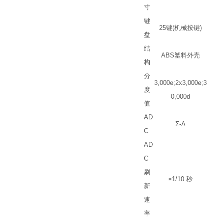
寸
键
25
键
(
机械按键
)
盘
结
ABS
塑料外壳
构
分
3,000e;2x3,000e;3
度
0,000d
值
AD
Σ
-
Δ
C
AD
C
刷
≤
1/10
秒
新
速
率