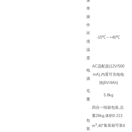
速
率
操
作
环
-10
℃
～
+40
℃
境
温
度
AC
适配器
(12V/500
电
mA),
内置可充电电
源
池
(6V/4Ah)
毛
5.8kg
重
四合一纸箱包装
,
总
重
26kg,
体积
0.213
包
3
m
,40"
集装箱可装
9
装