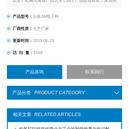
以生产机械式衡器产品为主，由于产品品质精良，深用用
户信赖，行销全台，有口皆碑,台衡秉持“品质服务、永远
*"的信念，不断推出一系列高品质产品，提高生产效益，同
产品型号：
台衡JW电子秤
时坚持始终如一的承诺，提供*的售前与售后服务，为客户
厂商性质：
生产厂家
创造无限的价值与优势，是您值得信赖的事业伙伴。
更新时间：
2023-06-29
访 问 量：
1568
产品咨询
联系我们
产品分类
PRODUCT CATEGORY
相关文章
RELATED ARTICLES
标签打印秤现代商业与工业的智能称重与标识解决方案