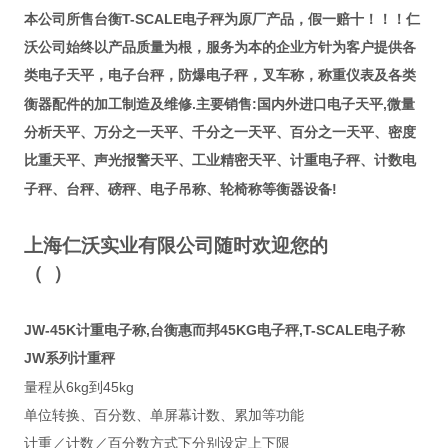
T-SCALE
本公司所售台衡
电子秤为原厂产品，假一赔十！！！仁
沃公司始终以产品质量为根，服务为本的企业方针为客户提供各
类电子天平，电子台秤，防爆电子秤，叉车称，称重仪表及各类
.
:
,
衡器配件的加工制造及维修
主要销售
国内外进口电子天平
微量
分析天平、万分之一天平、千分之一天平、百分之一天平、密度
比重天平、声光报警天平、工业精密天平、计重电子秤、计数电
!
子秤、台秤、磅秤、电子吊称、轮椅称等衡器设备
上海仁沃实业有限公司随时欢迎您的
（
）
JW-45K计重电子称,台衡惠而邦45KG电子秤,T-SCALE电子称
JW
系列计重秤
6kg
45kg
量程从
到
单位转换、百分数、单屏幕计数、累加等功能
计重／计数／百分数方式下分别设定上下限