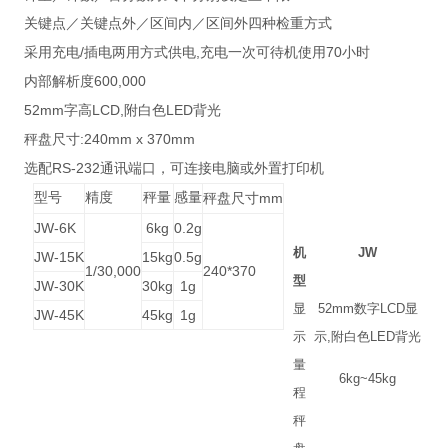
关键点／关键点外／区间内／区间外四种检重方式
/
,
70
采用充电
插电两用方式供电
充电一次可待机使用
小时
600,000
内部解析度
52mm
LCD,
LED
字高
附白色
背光
:240mm x 370mm
秤盘尺寸
RS-232
选配
通讯端口，可连接电脑或外置打印机
型号
精度
秤量
感量
mm
秤盘尺寸
JW-6K
6kg
0.2g
机
JW
JW-15K
15kg
0.5g
1/30,000
240*370
型
JW-30K
30kg
1g
显
52mm
数字
LCD
显
JW-45K
45kg
1g
示
示
,
附白色
LED
背光
量
6kg~45kg
程
秤