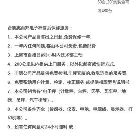
60
台
,20"
集装箱可
装
480
台
台衡惠而邦电子秤售后保修服务：
1
,
.
、本公司产品自售出之日起
免费保修一年
2
,
.
、一年内任何问题
都由本公司负责
包括邮费
3
3
、上海市自接日起
小时内技术部主动
4
200
.
、
公里以内提供上门服务，以外以邮寄或快运方式
5
,
,
.
、非我公司产品提供免费检测
非标安装的
收取适当的服务费
6
,
、免费帮助用户计量、检定、校正服务
或提供相应型号说明书
7
、本公司销售各*电子秤（计数秤、台秤、天平、叉车秤、地
磅、吊秤、汽车衡等）。
8
、本公司备件齐全（传感器、仪表、电池、电源线、显示器、打
印机等）。
9
24
:
、如有任何问题可
小时随时
或