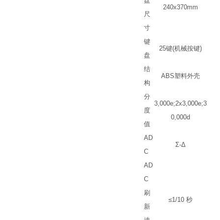
盘
240x370mm
尺
寸
键
25
键
(
机械按键
)
盘
结
ABS
塑料外壳
构
分
3,000e;2x3,000e;3
度
0,000d
值
AD
Σ
-
Δ
C
AD
C
刷
≤
1/10
秒
新