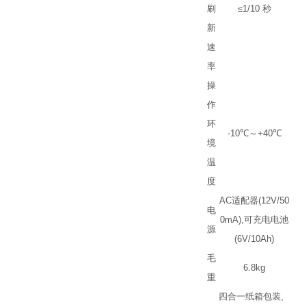
刷
≤
1/10
秒
新
速
率
操
作
环
-10
℃
～
+40
℃
境
温
度
AC
适配器
(12V/50
电
0mA),
可充电电池
源
(6V/10Ah)
毛
6.8kg
重
四合一纸箱包装
,