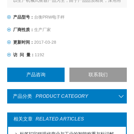
以生产机械式衡器产品为主，由于产品品质精良，深用用
户信赖，行销全台，有口皆碑,台衡秉持“品质服务、永远
*"的信念，不断推出一系列高品质产品，提高生产效益，同
产品型号：
台衡PRW电子秤
时坚持始终如一的承诺，提供*的售前与售后服务，为客户
厂商性质：
生产厂家
创造无限的价值与优势，是您值得信赖的事业伙伴。
更新时间：
2017-03-28
访 问 量：
1192
产品咨询
联系我们
产品分类
PRODUCT CATEGORY
相关文章
RELATED ARTICLES
标签打印秤现代商业与工业的智能称重与标识解决方案