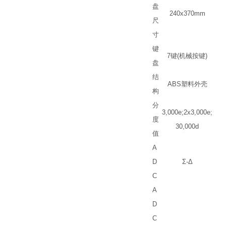
盘
240x370mm
尺
寸
键
7
键
(
机械按键
)
盘
结
ABS
塑料外壳
构
分
3,000e;2x3,000e;
度
30,000d
值
A
D
Σ
-
Δ
C
A
D
C