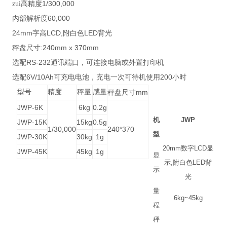
1/300,000
zui高精度
60,000
内部解析度
24mm
LCD,
LED
字高
附白色
背光
:240mm x 370mm
秤盘尺寸
RS-232
选配
通讯端口，可连接电脑或外置打印机
6V/10Ah
200
选配
可充电电池，充电一次可待机使用
小时
型号
精度
秤量
感量
mm
秤盘尺寸
JWP-6K
6kg
0.2g
机
JWP
JWP-15K
15kg
0.5g
1/30,000
240*370
型
JWP-30K
30kg
1g
20mm
数字
LCD
显
JWP-45K
45kg
1g
显
示
,
附白色
LED
背
示
光
量
6kg~45kg
程
秤