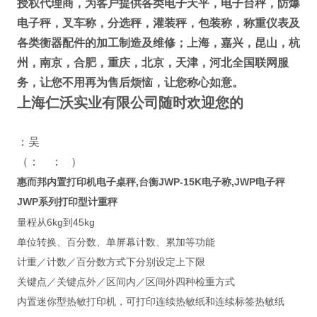
授权代理商
，为客户提供各类电子天平，电子台秤，防爆
电子秤，叉车称，分选秤，灌装秤，包装称，称重仪表及
各类衡器配件的加工制造及维修；
上海，嘉兴，昆山，杭
州，南京，合肥，重庆，北京，天津，河北全国联网服
务
，让您不用再为售后烦恼，让您称心如意。
上海仁沃实业有限公司随时欢迎您的
：吴
（： ： ）
惠而邦内置打印机电子桌秤,台衡JWP-15K电子称,JWP电子秤
JWP
系列打印型计重秤
6kg
45kg
量程从
到
单位转换、百分数、单屏幕计数、累加等功能
计重／计数／百分数方式下分别设定上下限
关键点／关键点外／区间内／区间外四种检重方式
内置迷你型热敏打印机，可打印连续热敏纸和连续标签热敏纸