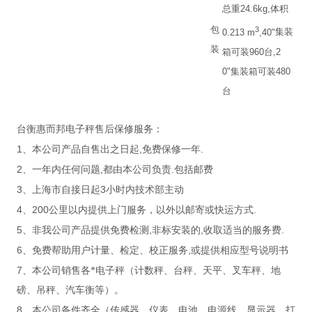
总重
24.6kg,
体积
包
3
0.213 m
,40"
集装
装
箱可装
960
台
,2
0"
集装箱可装
480
台
台衡惠而邦电子秤售后保修服务：
1
,
.
、本公司产品自售出之日起
免费保修一年
2
,
.
、一年内任何问题
都由本公司负责
包括邮费
3
3
、上海市自接日起
小时内技术部主动
4
200
.
、
公里以内提供上门服务，以外以邮寄或快运方式
5
,
,
.
、非我公司产品提供免费检测
非标安装的
收取适当的服务费
6
,
、免费帮助用户计量、检定、校正服务
或提供相应型号说明书
7
、本公司销售各*电子秤（计数秤、台秤、天平、叉车秤、地
磅、吊秤、汽车衡等）。
8
、本公司备件齐全（传感器、仪表、电池、电源线、显示器、打