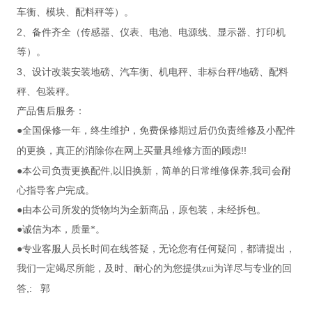
车衡、模块、配料秤等）。
2
、备件齐全（传感器、仪表、电池、电源线、显示器、打印机
等）。
3
/
、设计改装安装地磅、汽车衡、机电秤、非标台秤
地磅、配料
秤、包装秤。
产品售后服务：
●全国保修一年，终生维护，免费保修期过后仍负责维修及小配件
!!
的更换，真正的消除你在网上买量具维修方面的顾虑
,
,
●本公司负责更换配件
以旧换新，简单的日常维修保养
我司会耐
心指导客户完成。
●由本公司所发的货物均为全新商品，原包装，未经拆包。
●诚信为本，质量*。
●专业客服人员长时间在线答疑，无论您有任何疑问，都请提出，
我们一定竭尽所能，及时、耐心的为您提供zui为详尽与专业的回
,
:
答
郭