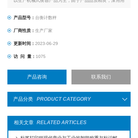
以生产机械式衡器产品为主，由于产品品质精良，深用用
户信赖，行销全台，有口皆碑,台衡秉持“品质服务、永远
*"的信念，不断推出一系列高品质产品，提高生产效益，同
产品型号：
台衡计数秤
时坚持始终如一的承诺，提供*的售前与售后服务，为客户
厂商性质：
生产厂家
创造无限的价值与优势，是您值得信赖的事业伙伴。
更新时间：
2023-06-29
访 问 量：
1075
产品咨询
联系我们
产品分类
PRODUCT CATEGORY
相关文章
RELATED ARTICLES
标签打印秤现代商业与工业的智能称重与标识解决方案