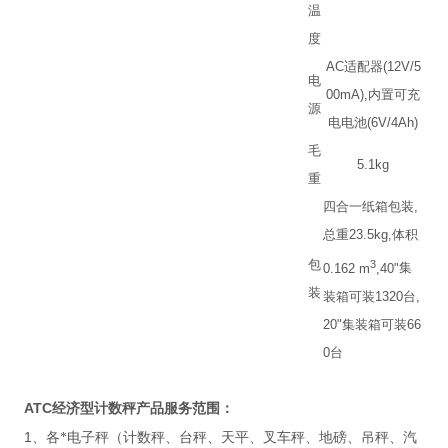
温
度
AC
适配器
(12V/5
电
00mA),
内置可充
源
电电池
(6V/4Ah)
毛
5.1kg
重
四合一纸箱包装
,
总重
23.5kg,
体积
包
3
0.162 m
,40"
集
装
装箱可装
1320
台
,
20"
集装箱可装
66
0
台
ATC
经济型计数秤产品服务范围：
1
、各*电子秤（计数秤、台秤、天平、叉车秤、地磅、吊秤、汽