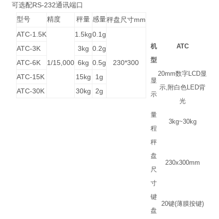
RS-232
可选配
通讯端口
型号
精度
秤量
感量
mm
秤盘尺寸
ATC-1.5K
1.5kg
0.1g
机
ATC
ATC-3K
3kg
0.2g
型
ATC-6K
1/15,000
6kg
0.5g
230*300
20mm
数字
LCD
显
ATC-15K
15kg
1g
显
示
,
附白色
LED
背
ATC-30K
30kg
2g
示
光
量
3kg~30kg
程
秤
盘
230x300mm
尺
寸
键
20
键
(
薄膜按键
)
盘