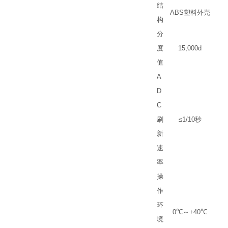
结
ABS
塑料外壳
构
分
度
15,000d
值
A
D
C
刷
≤1/10
秒
新
速
率
操
作
环
0
℃
～
+40
℃
境