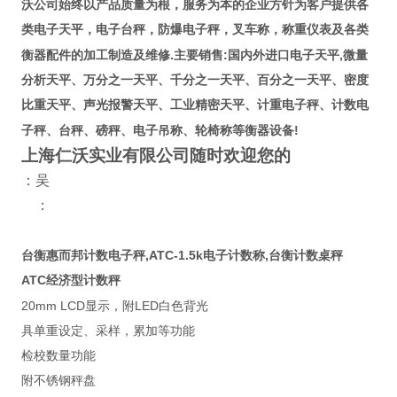
沃公司始终以产品质量为根，服务为本的企业方针为客户提供各
类电子天平，电子台秤，防爆电子秤，叉车称，称重仪表及各类
.
:
,
衡器配件的加工制造及维修
主要销售
国内外进口电子天平
微量
分析天平、万分之一天平、千分之一天平、百分之一天平、密度
比重天平、声光报警天平、工业精密天平、计重电子秤、计数电
!
子秤、台秤、磅秤、电子吊称、轮椅称等衡器设备
上海仁沃实业有限公司随时欢迎您的
：吴
：
台衡惠而邦计数电子秤,ATC-1.5k电子计数称,台衡计数桌秤
ATC
经济型计数秤
20mm LCD
LED
显示，附
白色背光
具单重设定、采样，累加等功能
检校数量功能
附不锈钢秤盘