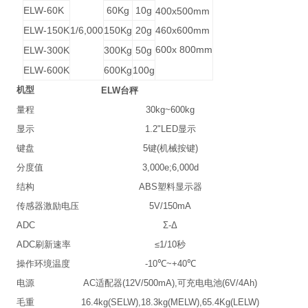
ELW-60K
60Kg
10g
400x500mm
ELW-150K
1/6,000
150Kg
20g
460x600mm
600x 800mm
ELW-300K
300Kg
50g
ELW-600K
600Kg
100g
机型
ELW
台秤
量程
30kg~600kg
显示
1.2"LED
显示
键盘
5
键
(
机械按键
)
分度值
3,000e;6,000d
结构
ABS
塑料显示器
传感器激励电压
5V/150mA
ADC
Σ
-
Δ
ADC
刷新速率
≤
1/10
秒
操作环境温度
-10
℃
~+40
℃
电源
AC
适配器
(12V/500mA),
可充电电池
(6V/4Ah)
毛重
16.4kg(SELW),18.3kg(MELW),65.4Kg(LELW)