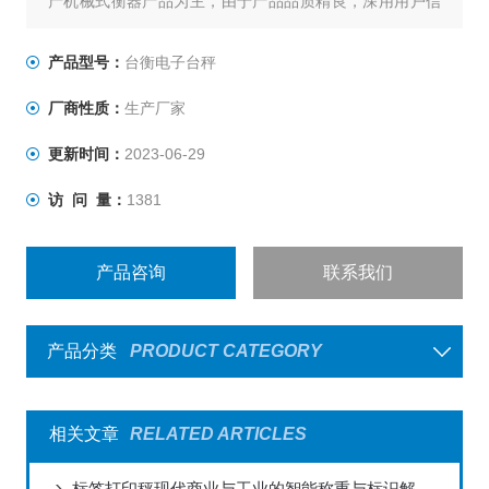
产机械式衡器产品为主，由于产品品质精良，深用用户信
赖，行销全台，有口皆碑,台衡秉持“品质服务、永远*"的信
念，不断推出一系列高品质产品，提高生产效益，同时坚
产品型号：
台衡电子台秤
持始终如一的承诺，提供*的售前与售后服务，为客户创造
厂商性质：
生产厂家
无限的价值与优势，是您值得信赖的事业伙伴。
更新时间：
2023-06-29
访 问 量：
1381
产品咨询
联系我们
产品分类
PRODUCT CATEGORY
相关文章
RELATED ARTICLES
标签打印秤现代商业与工业的智能称重与标识解决方案