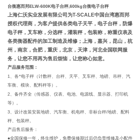
台衡惠而邦ELW-600K电子台秤,600kg台衡电子台秤
上海仁沃实业发展有限公司为
T-SCALE
中国台湾惠而邦
授权代理商
，为客户提供各类电子天平，电子台秤，防爆
电子秤，叉车称，分选秤，灌装秤，包装称，称重仪表及
各类衡器配件的加工制造及维修；
上海，嘉兴，昆山，杭
州，南京，合肥，重庆，北京，天津，河北全国联网服
务
，让您不用再为售后烦恼，让您称心如意。
产品服务范围：
1
、各*电子秤（计数秤、台秤、天平、叉车秤、地磅、吊秤、汽
车衡、模块、配料秤等）。
2
、备件齐全（传感器、仪表、电池、电源线、显示器、打印机
等）。
3
/
、设计改装安装地磅、汽车衡、机电秤、非标台秤
地磅、配料
秤、包装秤。
产品售后服务：
●全国保修一年，终生维护，免费保修期过后仍负责维修及小配件