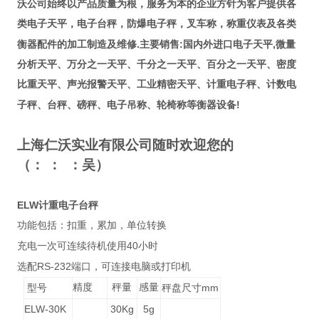
沃公司始终以产品质量为根，服务为本的企业方针为客户提供各
类电子天平，电子台秤，防爆电子秤，叉车称，称重仪表及各类
.
:
,
衡器配件的加工制造及维修
主要销售
国内外进口电子天平
微量
分析天平、万分之一天平、千分之一天平、百分之一天平、密度
比重天平、声光报警天平、工业精密天平、计重电子秤、计数电
!
子秤、台秤、磅秤、电子吊称、轮椅称等衡器设备
上海仁沃实业有限公司随时欢迎您的
（： ：
：吴
）
ELW
计重电子台秤
功能包括：扣重，累加，单位转换
40
充电一次可连续待机使用
小时
RS-232
选配
端口，可连接电脑或打印机
精度
秤量
感量
mm
型号
秤盘尺寸
ELW-30K
30Kg
5g