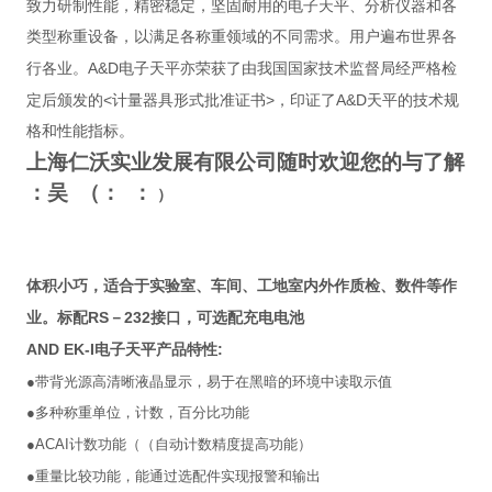
致力研制性能，精密稳定，坚固耐用的电子天平、分析仪器和各
类型称重设备，以满足各称重领域的不同需求。用户遍布世界各
A&D
行各业。
电子天平亦荣获了由我国国家技术监督局经严格检
<
>
A&D
定后颁发的
计量器具形式批准证书
，印证了
天平的技术规
格和性能指标。
上海仁沃实业发展有限公司随时欢迎您的与了解
：吴 （： ：
）
体积小巧，适合于实验室、车间、工地室内外作质检、数件等作
RS
232
业。标配
－
接口，可选配充电电池
AND EK-I
:
电子天平产品特性
●
带背光源高清晰液晶显示，易于在黑暗的环境中读取示值
●
多种称重单位，计数，百分比功能
●ACAI
计数功能（（自动计数精度提高功能）
●
重量比较功能，能通过选配件实现报警和输出