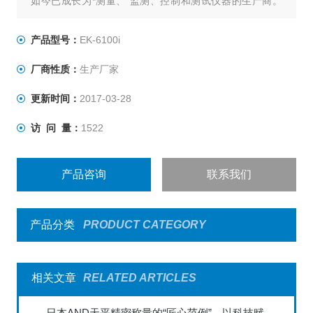
如今已成长为*测量、 监测、控制和测试仪器的生产商。
AND公司拥有*的技术和制造能力，其产品在模数转换方面
拥有*的技术，从而生产出高品质的产品，包括电子天平，
产品型号：
EK-6100i
电子秤，称重显示器。我们的产品使得顾客在测量方面更
厂商性质：
生产厂家
精确，更适合个人需要和有效的成本。
更新时间：
2017-03-28
访 问 量：
1522
产品咨询
联系我们
产品分类
PRODUCT CATEGORY
相关文章
RELATED ARTICLES
日本AND天平精密称量的“匠心范例”，以科技赋能全球实验室