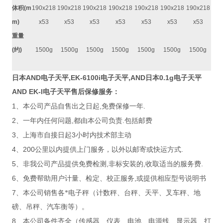
体积
(m
190x218
190x218
190x218
190x218
190x218
190x218
190x218
m)
x53
x53
x53
x53
x53
x53
x53
重量
(
约
)
1500g
1500g
1500g
1500g
1500g
1500g
1500g
日本AND电子天平,EK-6100i电子天平,AND日本0.1g电子天平
AND EK-I
电子天平售后保修服务：
1
,
.
、本公司产品自售出之日起
免费保修一年
2
,
.
、一年内任何问题
都由本公司负责
包括邮费
3
3
、上海市自接日起
小时内技术部主动
4
200
.
、
公里以内提供上门服务，以外以邮寄或快运方式
5
,
,
.
、非我公司产品提供免费检测
非标安装的
收取适当的服务费
6
,
、免费帮助用户计量、检定、校正服务
或提供相应型号说明书
7
、本公司销售各*电子秤（计数秤、台秤、天平、叉车秤、地
磅、吊秤、汽车衡等）。
8
、本公司备件齐全（传感器、仪表、电池、电源线、显示器、打