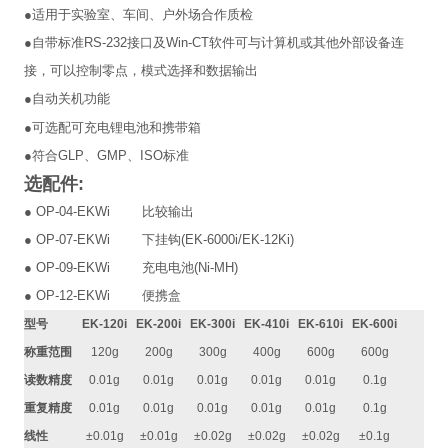
●
适用于实验室、车间、户外场合作质检
●
自带标准
RS-232
接口及
Win-CT
软件可与计算机或其他外部设备连
接，可以控制零点，模式选择和数据输出
●
自动关机功能
●
可选配可充电锂电池和携带箱
●
符合
GLP
、
GMP
、
ISO
标准
选配件
:
● OP-04-EKWi
比较输出
● OP-07-EKWi
下挂钩
(EK-6000i/EK-12Ki)
● OP-09-EKWi
充电电池
(Ni-MH)
● OP-12-EKWi
便携盒
型号
EK-120i
EK-200i
EK-300i
EK-410i
EK-610i
EK-600i
称重范围
120g
200g
300g
400g
600g
600g
读数精度
0.01g
0.01g
0.01g
0.01g
0.01g
0.1g
重复精度
0.01g
0.01g
0.01g
0.01g
0.01g
0.1g
线性
±0.01g
±0.01g
±0.02g
±0.02g
±0.02g
±0.1g