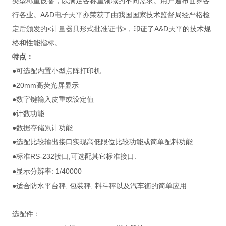
类型称重设备，以满足各称重领域的不同需求。用户遍布世界各
行各业。A&D电子天平亦荣获了由我国国家技术监督局经严格检
定后颁发的<计量器具形式批准证书>，印证了A&D天平的技术规
格和性能指标。
特点：
●可选配内置小型点阵打印机
20mm
●
高荧光屏显示
●数字键输入皮重或设定值
●计数功能
●数据存储累计功能
●选配比较输出接口实现高低限位比较功能或简单配料功能
RS-232
,
.
●标准
接口
可选配其它标准接口
: 1/40000
●显示分辨率
,
,
●适合防水平台秤
包装秤
料斗秤以及汽车衡的简单应用
选配件：