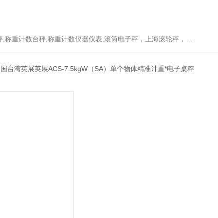
重计数台秤,称重计数仪器仪表,滚筒电子秤，上海滚轮秤，无线打印吊秤
中国台湾英展英展ACS-7.5kgW（SA）单个物体精准计重*电子桌秤