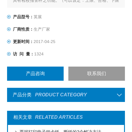
具有检校报警秤之功能。（可以设定：上限、合格、下限
三点）
具有自动校正、自动零点追踪之功能。
产品型号：
英展
电子台秤具有双重过载保护功能。
厂商性质：
生产厂家
具有双色LED充电指示，可清楚指示充电状况。
台秤按键采有触感之设计，采用3M胶贴防水性高。
更新时间：
2017-04-25
访 问 量：
1324
产品咨询
联系我们
产品分类
PRODUCT CATEGORY
相关文章
RELATED ARTICLES
票据打印电子秤卡纸、断纸的3个解决方法