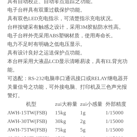
具有自动校正、自动零点追踪之功能。
电子台秤具有双重过载保护功能。
具有双色
LED
充电指示，可清楚指示充电状况。
台秤按键采有触感之设计，采用
3M
胶贴防水性高。
电子台秤外壳采用
ABS
塑钢材质，使用寿命长。
电力不足时有明确之低电压显示。
具有设计良好之运送保护点功能。
本台秤采用大液晶
LCD
显示清晰易读，具有
EL
背光功
能。
可
选配：
RS-232
电脑串口通讯接口
或
RELAY
继电器开
关量信号
之功能
，可外接电脑、打印机及三色声光报
警灯。
机型
zui大称量
zui小感量
外部精度
AWH-15TW(FSB)
15kg
1g
1/15000
AWH-30TW(FSB)
30kg
2g
1/15000
AWH-75TW(FSB)
75kg
5g
1/15000