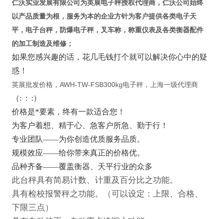
仁沃实业发展有限公司为
英展电子秤授权代理商
，仁沃公司始终
以产品质量为根，服务为本的企业方针为客户提供各类电子天
平，电子台秤，防爆电子秤，叉车称，称重仪表及各类衡器配件
的加工制造及维修；
如果您感
兴趣的话，花几毛钱打个就可以解决你心中的疑
惑！
英展批发价格，AWH-TW-FSB300kg电子秤，上海一级代理商
（
:
: :
）
价格是*要素，终有一款适合您！
为客户着想、精于心、急客户所急、勤于行！
专业团队——为你创造优质服务品质。
规模效应——给你带来真正的价格优。
品种齐备——覆盖衡器、天平行业的众多
此台秤具有简易计数、计重及百分比之功能。
具有检校
报警
秤之功能。（可以设定：
上限
、
合格
、
下限
三点）