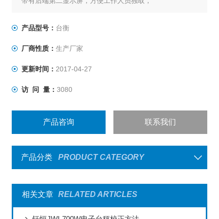
带有后端第二显示屏，方便工作人员独取，
底部有两个轮子，移动轻松自如。M302*设计得脚踢式开
关，不需用手操作即可快速完成称中。
产品型号：
台衡
厂商性质：
生产厂家
更新时间：
2017-04-27
访 问 量：
3080
产品咨询
联系我们
产品分类
PRODUCT CATEGORY
相关文章
RELATED ARTICLES
钰恒JWI-700W电子台秤校正方法