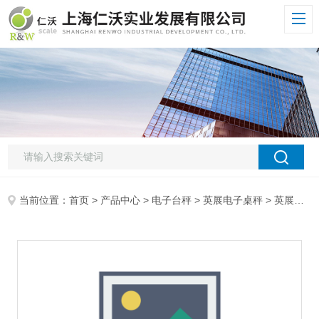
当前位置：
首页
>
产品中心
>
电子台秤
>
英展电子桌秤
> 英展一级代理商火影英展ACS-7.5kgW（SA）单个物体精准计重电子桌秤，选配RS232，LED三色灯