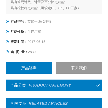
具有简易计数、计重及百分比之功能
具有检校秤之功能（可设定HI、OK、LO三点）
具有自动校正、自动零点追踪之功能
具有15段滤波稳定范围设定之功能
产品型号：
英展一级代理商
大液晶LCD显示清晰易读，具有LED背光功能
厂商性质：
生产厂家
具有设计良好之运送保护功能。
电力不足时一明确之低电压显示
更新时间：
2017-06-15
具有双色之LED充电指示，可清楚标示充电状况。
访 问 量：
2839
产品咨询
联系我们
产品分类
PRODUCT CATEGORY
相关文章
RELATED ARTICLES