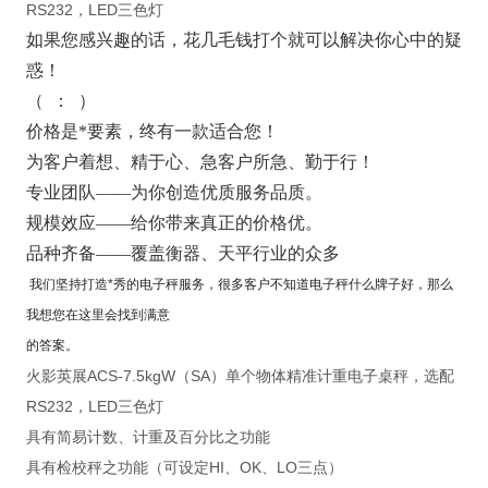
RS232，LED三色灯
如果您感
兴趣的话，花几毛钱打个就可以解决你心中的疑
惑！
（
：
）
价格是*要素，终有一款适合您！
为客户着想、精于心、急客户所急、勤于行！
专业团队——为你创造优质服务品质。
规模效应——给你带来真正的价格优。
品种齐备——覆盖衡器、天平行业的众多
我们坚持打造*秀的电子秤服务，很多客户不知道电子秤什么牌子好，那么
我想您在这里会找到满意
的答案。
火影英展ACS-7.5kgW（SA）单个物体精准计重电子桌秤，选配
RS232，LED三色灯
具有简易计数、计重及百分比之功能
具有检校秤之功能（可设定HI、OK、LO三点）