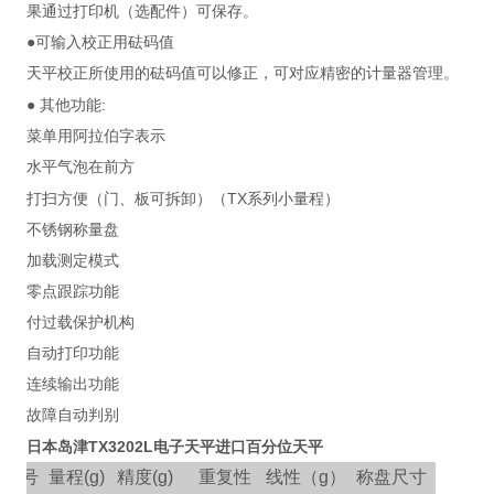
果通过打印机（选配件）可保存。
●可输入校正用砝码值
天平校正所使用的砝码值可以修正，可对应精密的计量器管理。
:
●
其他功能
菜单用阿拉伯字表示
水平气泡在前方
TX
打扫方便（门、板可拆卸）（
系列小量程）
不锈钢称量盘
加载测定模式
零点跟踪功能
付过载保护机构
自动打印功能
连续输出功能
故障自动判别
日本岛津TX3202L电子天平进口百分位天平
型号
量程
(g)
精度
(g)
重复性
线性（
g
）
称盘尺寸