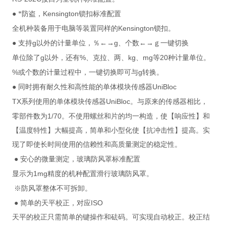
Kensington
●
*防盗，
锁扣标准配置
Kensington
全机种装备用于电脑等装置同样的
锁扣。
g
g
●
支持
以外的计量单位，％←→
、个数←→ｇ一键切换
g
%
kg
mg
20
单位除了
以外，还有
、克拉、两、
、
等
种计量单位。
%
g
或个数的计量过程中，一键切换即可与
转换。
UniBloc
●
同时拥有耐久性和高性能的单体模块传感器
TX
UniBloc
系列使用的单体模块传感器
。与原来的传感器相比，
1/70
零部件数为
。不使用螺丝和片的均一构造，使【响应性】和
【温度特性】大幅提高，简单和小型化使【抗冲击性】提高。实
现了即使长时间使用的信赖性和高质量测定的稳定性。
●
安心的微量测定，玻璃防风罩标准配置
1mg
显示为
精度的机种配置滑行玻璃防风罩。
※防风罩整体不可拆卸。
ISO
●
简单的天平校正，对应
天平的校正只需简单的键操作和砝码。可实现自动校正。校正结