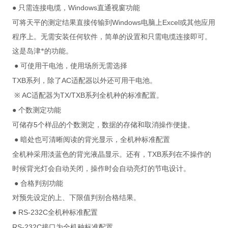
Windows
●
只需连接电缆，
直通视窗功能
Windows
Excel
可将天平的测定结果直接传输到
电脑上
或其他应用
程序上。无需安装任何软件，简单的设置和只需电缆连接即可。
这是岛津*的功能。
●
可使用干电池，使用场所无需选择
TXB
AC
系列，除了
适配器以外还可用干电池。
AC
TX/TXB
※
适配器为
系列全机种的标准配置。
●
个数测定功能
5
可储存
个样品的个数测定，数据的存储和取消操作便捷。
●
暗处也可清晰阅读的背光显示，全机种标准配置
TXB
全机种采用淡蓝色的背光液晶显示。还有，
系列在不操作的
时候背光灯会自动关闭，操作时会自动亮灯的节电设计。
●
合格判别功能
对预先设定的上、下限值判别合格结果。
RS-232C
●
全机种标准配置
RS-232C
接口为全机种标准配置。