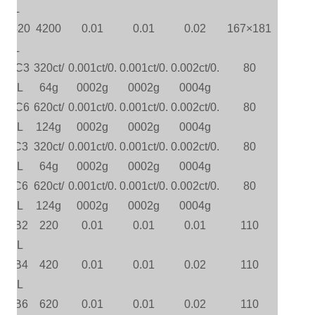
2L
TX420
4200
0.01
0.01
0.02
167×181
2L
TWC3
320ct/
0.001ct/0.
0.001ct/0.
0.002ct/0.
80
23L
64g
0002g
0002g
0004g
TWC6
620ct/
0.001ct/0.
0.001ct/0.
0.002ct/0.
80
23L
124g
0002g
0002g
0004g
TXC3
320ct/
0.001ct/0.
0.001ct/0.
0.002ct/0.
80
23L
64g
0002g
0002g
0004g
TXC6
620ct/
0.001ct/0.
0.001ct/0.
0.002ct/0.
80
23L
124g
0002g
0002g
0004g
TXB2
220
0.01
0.01
0.01
110
22L
TXB4
420
0.01
0.01
0.02
110
22L
TXB6
620
0.01
0.01
0.02
110